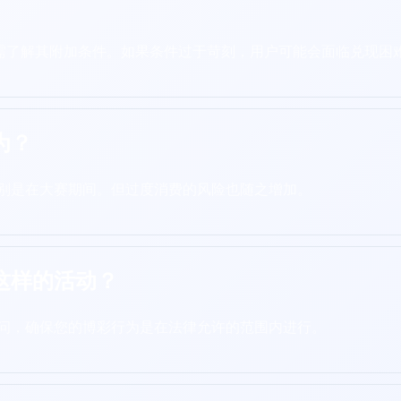
用前需了解其附加条件。如果条件过于苛刻，用户可能会面临兑现困
为？
别是在大赛期间。但过度消费的风险也随之增加。
这样的活动？
问，确保您的博彩行为是在法律允许的范围内进行。