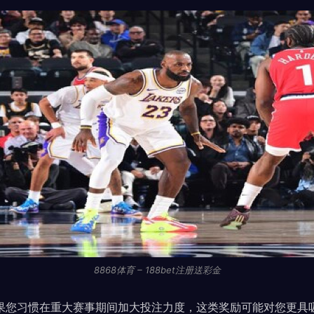
8868体育 – 188bet注册送彩金
果您习惯在重大赛事期间加大投注力度，这类奖励可能对您更具