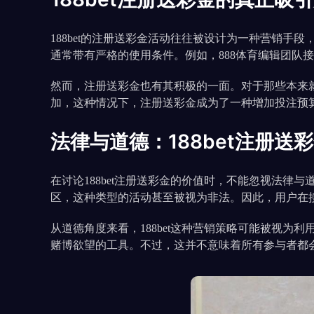
188bet的注册送彩金活动往往被设计为一种营销
通常带有严格的使用条件。例如，888体育编辑团队
然而，注册送彩金也有其积极的一面。对于那些本来就
加，这种情况下，注册送彩金成为了一种增加投注预
法律与道德：188bet注册送
在讨论188bet注册送彩金的价值时，不能忽视法
区，这种类型的活动甚至被视为非法。因此，用户在
从道德角度来看，188bet这种营销策略可能被视为
赌博欲望的工具。不过，这并不意味着所有参与者都