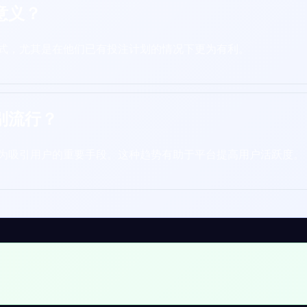
意义？
式，尤其是在他们已有投注计划的情况下更为有利。
别流行？
为吸引用户的重要手段。这种趋势有助于平台提高用户活跃度。