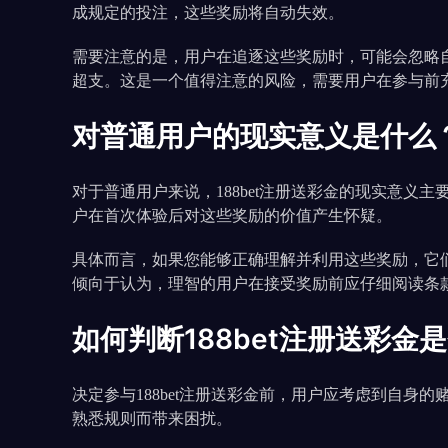
成规定的投注，这些奖励将自动失效。
需要注意的是，用户在追逐这些奖励时，可能会忽略自
超支。这是一个值得注意的风险，需要用户在参与前
对普通用户的现实意义是什么
对于普通用户来说，188bet注册送彩金的现实意义
户在首次体验后对这些奖励的价值产生怀疑。
具体而言，如果您能够正确理解并利用这些奖励，它
倾向于认为，理智的用户在接受奖励前应仔细阅读条
如何判断188bet注册送彩金
决定参与188bet注册送彩金前，用户应考虑到自
熟悉规则而带来困扰。