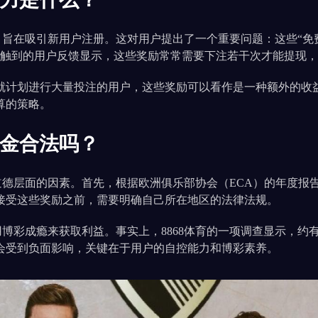
手段，旨在吸引新用户注册。这对用户提出了一个重要问题：这些“
接触到的用户反馈显示，这些奖励常常需要下注若干次才能提现
计划进行大量投注的用户，这些奖励可以看作是一种额外的收益
算的策略。
彩金合法吗？
律与道德层面的因素。首先，根据欧洲俱乐部协会（ECA）的年度
接受这些奖励之前，需要明确自己所在地区的法律法规。
利用博彩成瘾来获取利益。事实上，8868体育的一项调查显示，
会受到负面影响，关键在于用户的自控能力和博彩素养。