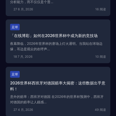
分析能力，而不仅仅是个普…
27 6 月, 2026
16 阅读
足球
「在线博彩」如何在2026世界杯中成为新的竞技场
夜幕降临，2026年世界杯的赛场上灯火通明。当我站在球场边
缘，耳边是观众的欢呼声…
18 7 月, 2026
10 阅读
足球
2026世界杯西班牙对德国赔率大揭密：这些数据出乎意
料！
意外的赔率：西班牙对德国 在2026年的世界杯预测中，西班牙
对德国的赔率让人颇感…
27 4 月, 2026
49 阅读