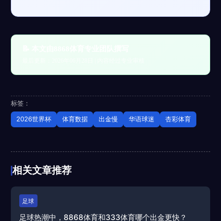
📝 本文由8868体育专业团队撰写
最后更新：2026年06月28日 | 内容经过专业审核
标签：
2026世界杯
体育数据
出金慢
华语球迷
杏彩体育
相关文章推荐
足球
足球热潮中，8868体育和333体育哪个出金更快？