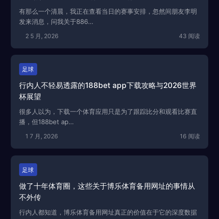
有那么一个清晨，我正在查看当日的赛事安排，忽然间朋友李明
发来消息，问我关于886…
2 5 月, 2026
43 阅读
足球
行内人不轻易透露的188bet app下载攻略与2026世界
杯展望
很多人以为，下载一个体育应用只是为了跟踪比分和观看比赛直
播，但188bet ap…
1 7 月, 2026
16 阅读
足球
做了十年体育圈，这些关于博乐体育备用网址的事情从
不外传
行内人都知道，博乐体育备用网址真正的价值在于它的深度数据