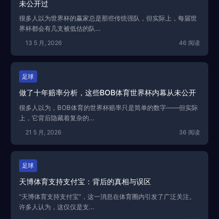
未公开过
很多人以为世界杯的赢家总是那些传统强队，但实际上，每届世
界杯都会有几支被低估的队…
13 5 月, 2026
46 阅读
足球
做了十年赔率分析，这些BOB体育世界杯内幕从未公开
很多人以为，BOB体育的世界杯赔率只是简单的数字——但实际
上，它背后隐藏着复杂的…
21 5 月, 2026
36 阅读
足球
天博体育支持支付宝：背后的真相与误区
“天博体育支持支付宝”，这一消息在体育圈内引发了广泛关注。
许多人认为，这仅仅是支…