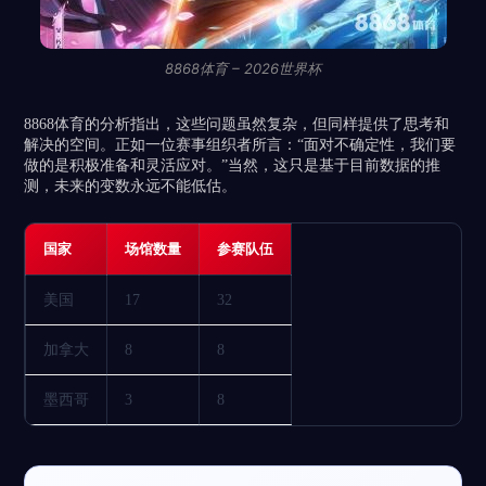
8868体育 – 2026世界杯
8868体育的分析指出，这些问题虽然复杂，但同样提供了思考和
解决的空间。正如一位赛事组织者所言：“面对不确定性，我们要
做的是积极准备和灵活应对。”当然，这只是基于目前数据的推
测，未来的变数永远不能低估。
国家
场馆数量
参赛队伍
美国
17
32
加拿大
8
8
墨西哥
3
8