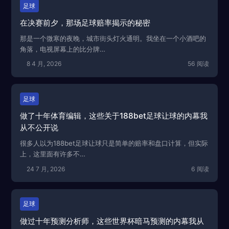
足球
在决赛前夕，那场足球赔率揭示的秘密
那是一个微寒的夜晚，城市街头灯火通明。我坐在一个小酒吧的
角落，电视屏幕上的比分牌…
8 4 月, 2026
56 阅读
足球
做了十年体育编辑，这些关于188bet足球让球的内幕我
从不公开说
很多人以为188bet足球让球只是简单的赔率和盘口计算，但实际
上，这里面有许多不…
24 7 月, 2026
6 阅读
足球
做过十年预测分析师，这些世界杯暗马预测的内幕我从