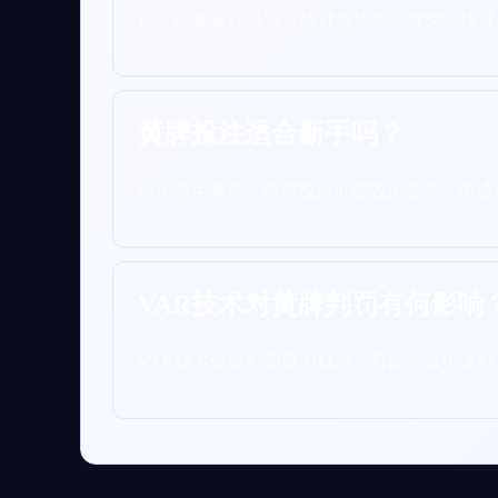
你可以查看FIFA官方统计或依赖于像8868
黄牌投注适合新手吗？
对于新手来说，黄牌投注可能较为复杂，但通
VAR技术对黄牌判罚有何影响
VAR技术使得判罚更为精准，可能会减少误