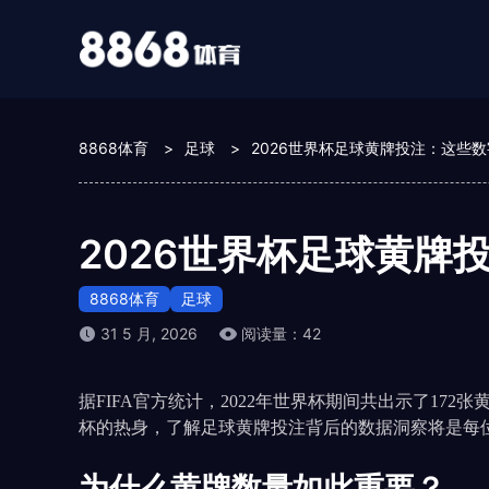
8868体育
>
足球
>
2026世界杯足球黄牌投注：这些
2026世界杯足球黄牌
8868体育
足球
31 5 月, 2026
阅读量：42
据FIFA官方统计，2022年世界杯期间共出示了17
杯的热身，了解足球黄牌投注背后的数据洞察将是每
为什么黄牌数量如此重要？