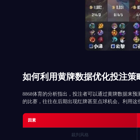
如何利用黄牌数据优化投注策
8868体育的分析指出，投注者可以通过黄牌数据来
的比赛，往往在后期出现红牌甚至点球机会。利用这
因素
裁判风格