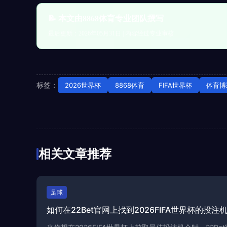
📝 本文由8868体育专业团队撰写
最后更新：2026年05月31日 | 内容经过专业审核
标签：
2026世界杯
8868体育
FIFA世界杯
体育博
相关文章推荐
足球
如何在22Bet官网上找到2026FIFA世界杯的投注