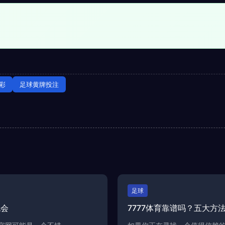
彩
足球黄牌投注
足球
机会
7777体育靠谱吗？五大方