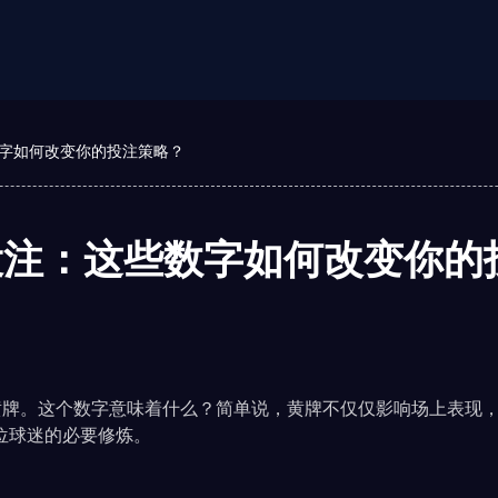
8868体育首页
8868体育产品
选择8868体育
8868体育
8868体育
8868全站
数字如何改变你的投注策略？
投注：这些数字如何改变你的
2张黄牌。这个数字意味着什么？简单说，黄牌不仅仅影响场上表现，
位球迷的必要修炼。