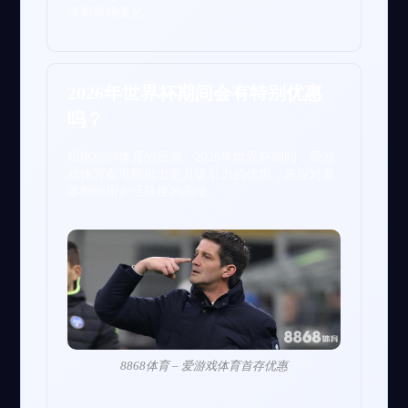
求和市场变化。
2026年世界杯期间会有特别优惠
吗？
根据8868体育的预测，2026年世界杯期间，爱游
戏体育有可能推出更具吸引力的优惠，来应对赛
事期间用户活跃度的高涨。
8868体育 – 爱游戏体育首存优惠