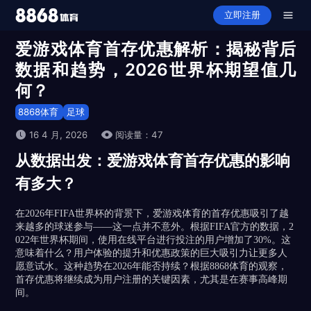
立即注册
爱游戏体育首存优惠解析：揭秘背后
8868体育首页
数据和趋势，2026世界杯期望值几
何？
8868体育产品
8868体育
足球
选择8868体育
16 4 月, 2026
阅读量：47
8868体育下载
从数据出发：爱游戏体育首存优惠的影响
8868体育APP下载
有多大？
8868体育动态
8868全站APP下载
在2026年FIFA世界杯的背景下，爱游戏体育的首存优惠吸引了越
8868体育故事
来越多的球迷参与——这一点并不意外。根据FIFA官方的数据，2
022年世界杯期间，使用在线平台进行投注的用户增加了30%。这
足球
意味着什么？用户体验的提升和优惠政策的巨大吸引力让更多人
篮球
愿意试水。这种趋势在2026年能否持续？根据8868体育的观察，
首存优惠将继续成为用户注册的关键因素，尤其是在赛事高峰期
电竞
间。