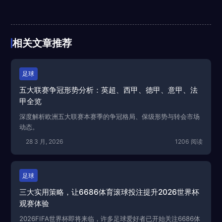
相关文章推荐
足球
五大联赛争冠形势分析：英超、西甲、德甲、意甲、法
甲全览
深度解析欧洲五大联赛本赛季的争冠格局、保级形势与转会市场
动态。
28 3 月, 2026
1206 阅读
足球
三大实用策略，让6686体育滚球投注提升2026世界杯
观赛体验
2026FIFA世界杯即将来临，许多足球爱好者已开始关注6686体