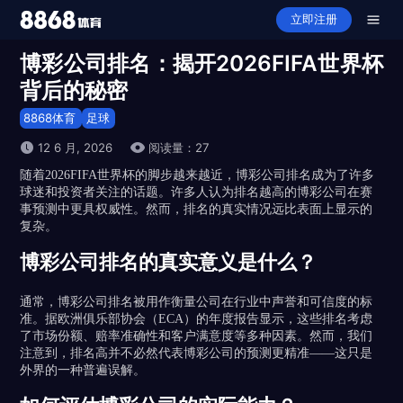
立即注册
博彩公司排名：揭开2026FIFA世界杯
8868体育首页
背后的秘密
8868体育产品
8868体育
足球
12 6 月, 2026
阅读量：27
选择8868体育
随着2026FIFA世界杯的脚步越来越近，博彩公司排名成为了许多
球迷和投资者关注的话题。许多人认为排名越高的博彩公司在赛
8868体育下载
事预测中更具权威性。然而，排名的真实情况远比表面上显示的
复杂。
8868体育APP下载
8868体育动态
博彩公司排名的真实意义是什么？
8868全站APP下载
8868体育故事
通常，博彩公司排名被用作衡量公司在行业中声誉和可信度的标
足球
准。据欧洲俱乐部协会（ECA）的年度报告显示，这些排名考虑
了市场份额、赔率准确性和客户满意度等多种因素。然而，我们
篮球
注意到，排名高并不必然代表博彩公司的预测更精准——这只是
外界的一种普遍误解。
电竞