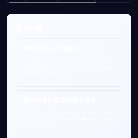
常见问题
博彩公司排名可靠吗？
排名提供了一个大致的参考，不过其中包含的评
估标准可能不完全反映公司的实际能力。在使用
时应结合其他信息来源。
哪些因素可能导致排名变动？
市场动态、法律法规变化和用户趋势都可能导致
排名变动。此外，行业内的不透明度和信息不对
称也会影响排名。