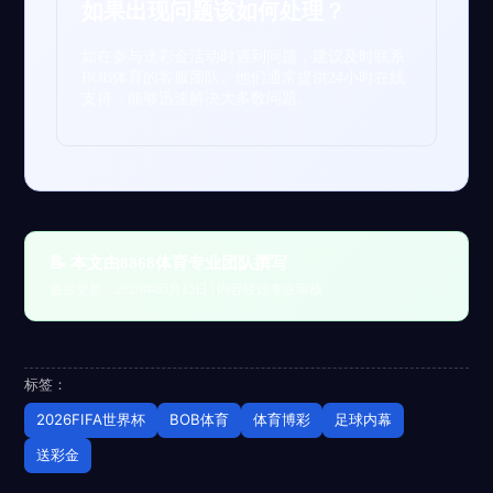
如果出现问题该如何处理？
如在参与送彩金活动时遇到问题，建议及时联系
BOB体育的客服团队。他们通常提供24小时在线
支持，能够迅速解决大多数问题。
📝 本文由8868体育专业团队撰写
最后更新：2026年05月15日 | 内容经过专业审核
标签：
2026FIFA世界杯
BOB体育
体育博彩
足球内幕
送彩金