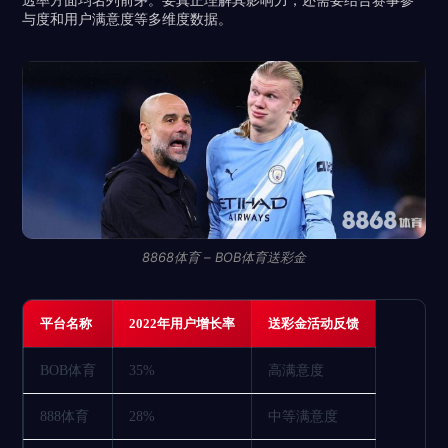
透率方面均名列前茅。要真正理解其影响力，还需要结合赛事参
与度和用户满意度等多维度数据。
8868体育 – BOB体育送彩金
平台名称
2022年用户增长率
送彩金活动反馈
BOB体育
35%
高满意度
888体育
28%
中等满意度