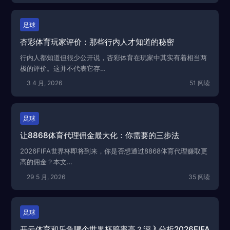
足球
杏彩体育玩家评价：那些行内人才知道的秘密
行内人都知道但很少公开说，杏彩体育在玩家中其实有着相当两
极的评价。这并不代表它存…
3 4 月, 2026
51 阅读
足球
让8868体育代理佣金最大化：你需要的三步法
2026FIFA世界杯即将到来，你是否想通过8868体育代理赚取更
高的佣金？本文…
29 5 月, 2026
35 阅读
足球
开云体育和乐鱼哪个世界杯赔率高？深入分析2026FIFA