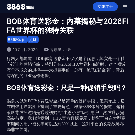
立即注册
BOB体育送彩金：内幕揭秘与2026FI
8868体育首页
FA世界杯的独特关联
8868体育产品
8868体育
足球
15 5 月, 2026
阅读量：49
选择8868体育
行内人都知道，BOB体育送彩金不仅仅是个优惠，其实是一个精
心设计的营销策略，特别是在2026FIFA世界杯临近时。这个领域
8868体育下载
有个不成文的规律——大型赛事前，总有一波“送彩金潮”，背后
有深刻的商业运作逻辑。
8868体育APP下载
8868体育动态
BOB体育送彩金：只是一种促销手段吗？
8868全站APP下载
8868体育故事
很多人以为BOB体育送彩金只是简单的促销手段，但实际上，它
足球
在增强用户黏性上扮演了重要角色。根据8868体育的报道，这种
策略背后的逻辑是通过初始的“小恩小惠”吸引用户，然后逐步提
篮球
高参与度。我们注意到，FIFA官方数据显示，博彩平台在大型赛
事期间的用户增长率可以达到30%以上，这对平台的长期战略布
电竞
局非常关键。