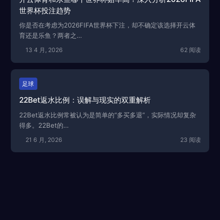
世界杯投注趋势
你是否在考虑为2026FIFA世界杯下注，却不确定该选择开云体
育还是乐鱼？两者之…
13 4 月, 2026
62 阅读
足球
22Bet返水比例：误解与现实的双重解析
22Bet返水比例常被认为是简单的“多买多退”，实际情况却复杂
得多。22Bet的…
21 6 月, 2026
23 阅读