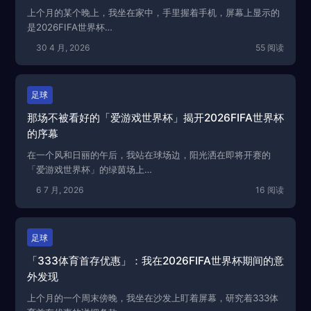
上个月的某个晚上，我坐在家中，手里握着手机，屏幕上显示的
是2026FIFA世界杯…
30 4 月, 2026
55 阅读
足球
那场不被看好的「爱游戏世界杯」揭开2026FIFA世界杯
的序幕
在一个风和日丽的午后，我站在球场边，阳光洒在即将开赛的
「爱游戏世界杯」的绿茵场上…
6 7 月, 2026
16 阅读
足球
「333体育首存优惠」：我在2026FIFA世界杯期间的意
外发现
上个月的一个周末傍晚，我坐在沙发上盯着屏幕，研究着333体