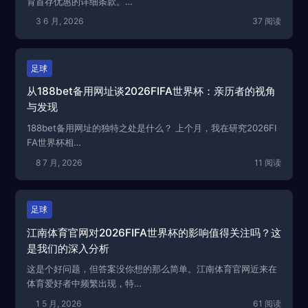
育首存优惠的详细条款。…
3 6 月, 2026
37 阅读
足球
从188bet备用网址谈2026FIFA世界杯：亲历者的视角
与发现
188bet备用网址的独特之处是什么？ 上个月，我在研究2026FI
FA世界杯相…
8 7 月, 2026
11 阅读
足球
江南体育官网对2026FIFA世界杯的影响值得关注吗？这
是我们的深入分析
这是个好问题，但答案没你想的那么简单。江南体育官网近来在
体育爱好者中频繁出现，特…
1 5 月, 2026
61 阅读