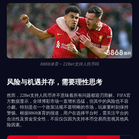
8868体育 – 22Bet支持人民币吗
风险与机遇并存，需要理性思考
然而，22Bet支持人民币并不意味着所有问题都迎刃而解。FIFA官
方数据显示，全球博彩市场一直增长迅猛，但其中的风险也不容
小觑。特别是在一个政策法规不甚明晰的市场，玩家要时刻保持
警惕。根据8868体育的报道，用户在选择平台时，需关注平台的
合法性及资金安全性，不应仅仅因为支持本币交易而忽视其他风
险因素。