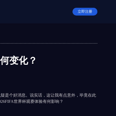
下载
8868体育动态
8868体育故事
立即注册
APP下载
足球
APP下载
篮球
电竞
真人娱乐
有何变化？
棋牌游戏
这无疑是个好消息。说实话，这让我有点意外，毕竟在此
6FIFA世界杯观赛体验有何影响？