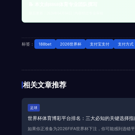
📝 本文由8868体育专业团队撰写
最后更新：2026年04月04日 | 内容经过专业审核
标签：
188bet
2026世界杯
支付宝支付
支付方式
相关文章推荐
足球
世界杯体育博彩平台排名：三大必知的关键选择指
如果你正准备为2026FIFA世界杯下注，你可能感到选