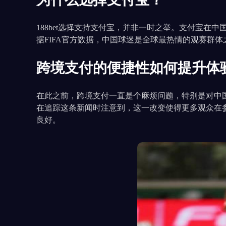
188bet选择支持支付宝，并非一时之举。支付宝
据FIFA官方数据，中国球迷是全球最热情的观赛群
跨境支付的便捷性如何提升体
在此之前，跨境支付一直是个麻烦问题，特别是对中国
在追踪这条新闻时注意到，这一改变使得更多观众在
良好。