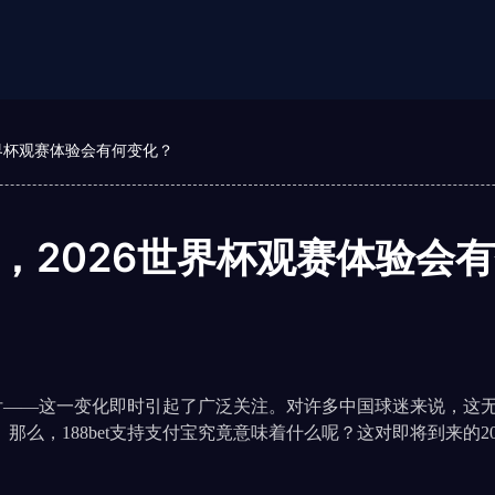
8868体育首页
8868体育产品
选择8868体育
8868体育
8868体育
8868全站
世界杯观赛体验会有何变化？
时，2026世界杯观赛体验会
宝支付——这一变化即时引起了广泛关注。对许多中国球迷来说，
，188bet支持支付宝究竟意味着什么呢？这对即将到来的202