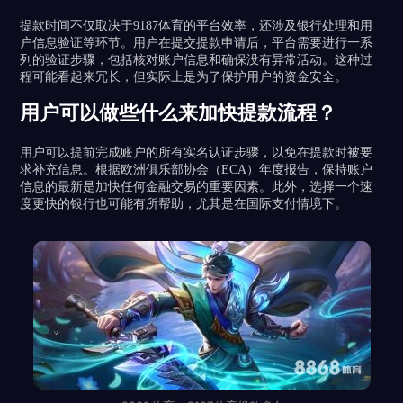
真人娱乐
提款时间不仅取决于9187体育的平台效率，还涉及银行处理和用
棋牌游戏
户信息验证等环节。用户在提交提款申请后，平台需要进行一系
列的验证步骤，包括核对账户信息和确保没有异常活动。这种过
程可能看起来冗长，但实际上是为了保护用户的资金安全。
用户可以做些什么来加快提款流程？
用户可以提前完成账户的所有实名认证步骤，以免在提款时被要
求补充信息。根据欧洲俱乐部协会（ECA）年度报告，保持账户
信息的最新是加快任何金融交易的重要因素。此外，选择一个速
度更快的银行也可能有所帮助，尤其是在国际支付情境下。