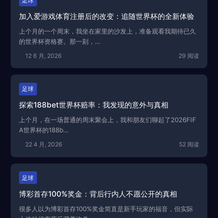
足球
加入爱游戏体育注册后的改变：追随世界杯的全新体验
上个月的一个周末，我坐在家里的沙发上，准备观看我期待已久
的世界杯资格赛。那一刻，…
12 6 月, 2026
29 阅读
足球
探索188bet世界杯赔率：我发现的意外与真相
上个月，在一场普通的周末聚会上，我和朋友们聊起了2026FIF
A世界杯的188b…
22 4 月, 2026
52 阅读
足球
博彩首存100%奖金：背后行内人不愿公开的真相
很多人以为博彩首存100%奖金简直是新手玩家的福音，但实际