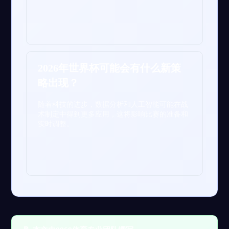
2026年世界杯可能会有什么新策
略出现？
随着科技的进步，数据分析和人工智能可能在战
术制定中得到更多应用，这将影响比赛的准备和
实时调整。