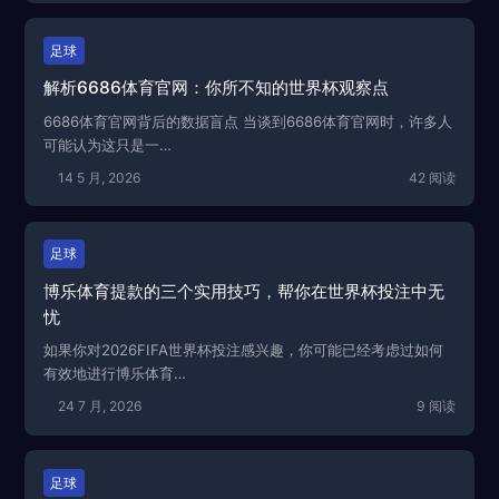
足球
解析6686体育官网：你所不知的世界杯观察点
6686体育官网背后的数据盲点 当谈到6686体育官网时，许多人
可能认为这只是一…
14 5 月, 2026
42 阅读
足球
博乐体育提款的三个实用技巧，帮你在世界杯投注中无
忧
如果你对2026FIFA世界杯投注感兴趣，你可能已经考虑过如何
有效地进行博乐体育…
24 7 月, 2026
9 阅读
足球