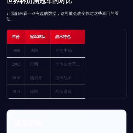
世界杯历届冠军的对比
让我们来看一些有趣的数据，这可能会改变你对这些豪门的看
法。
年份
冠军球队
战术特色
1998
法国
全能中场
2002
巴西
个体技术至上
2010
西班牙
控球战术
2014
德国
高位逼抢
常见问题