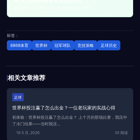
📝 本文由8868体育专业团队撰写
最后更新：2026年06月06日 | 内容经过专业审核
标签：
8868体育
世界杯
冠军球队
竞技策略
足球历史
相关文章推荐
足球
世界杯投注赢了怎么出金？一位老玩家的实战心得
初体验：世界杯投注赢了怎么出金？ 上个月的那场比赛，我压中
了冷门结果——当时我没…
19 5 月, 2026
35 阅读