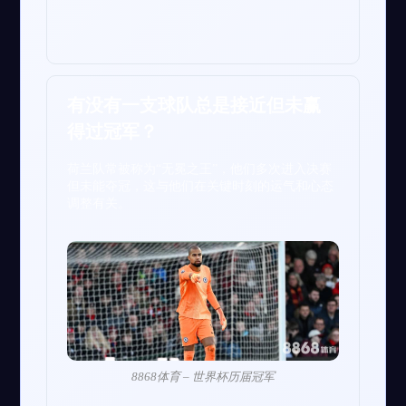
有没有一支球队总是接近但未赢
得过冠军？
荷兰队常被称为“无冕之王”，他们多次进入决赛
但未能夺冠，这与他们在关键时刻的运气和心态
调整有关。
8868体育 – 世界杯历届冠军