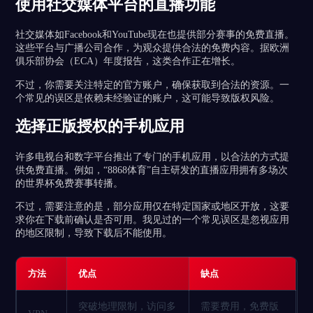
使用社交媒体平台的直播功能
社交媒体如Facebook和YouTube现在也提供部分赛事的免费直播。
这些平台与广播公司合作，为观众提供合法的免费内容。据欧洲
俱乐部协会（ECA）年度报告，这类合作正在增长。
不过，你需要关注特定的官方账户，确保获取到合法的资源。一
个常见的误区是依赖未经验证的账户，这可能导致版权风险。
选择正版授权的手机应用
许多电视台和数字平台推出了专门的手机应用，以合法的方式提
供免费直播。例如，“8868体育”自主研发的直播应用拥有多场次
的世界杯免费赛事转播。
不过，需要注意的是，部分应用仅在特定国家或地区开放，这要
求你在下载前确认是否可用。我见过的一个常见误区是忽视应用
的地区限制，导致下载后不能使用。
方法
优点
缺点
突破地理限制，访问多
需要费用，免费版