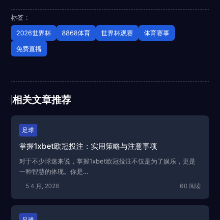
标签：
2026世界杯
8868体育
世界杯观赛
体育赛事
免费直播
相关文章推荐
足球
掌握1xbet欧冠投注：实用策略与注意事项
对于不少球迷来说，掌握1xbet欧冠投注不仅是为了娱乐，更是
一种智慧的体现。你是…
5 4 月, 2026
60 阅读
足球