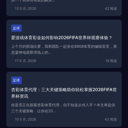
供一个简单而有效的解决…
13 5 月, 2026
42 阅读
足球
爱游戏体育彩金如何影响2026FIFA世界杯观赛体验？
上个月的那场比赛，我和团队一起坐在8868体育的编辑室里，屏
息凝神地观察球场上的…
17 6 月, 2026
18 阅读
足球
杏彩体育代理：三大关键策略助你轻松掌握2026FIFA世
界杯资讯
你是否正在探索杏彩体育代理，但不知道从何入手？本文将提供
三个关键策略，让你在20…
10 5 月, 2026
43 阅读