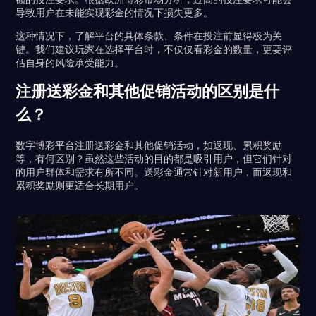
导致用户在未能实现彩金的情况下损失更多。
这种情况下，了解平台的具体条款、条件在投注前显得极为关
键。我们建议玩家在选择平台时，不仅仅看彩金的数量，更要评
估自身的风险承受能力。
注册送彩金和其他促销活动的区别是什
么？
数字博彩平台注册送彩金和其他促销活动，如返现、累积奖励
等，有何区别？虽然这些活动的目的都是吸引用户，但它们针对
的用户群体和需求有所不同。送彩金通常针对新用户，而返现和
累积奖励则更适合长期用户。