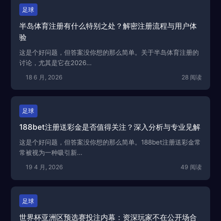
足球
半岛体育注册有什么特别之处？解密注册流程与用户体
验
这是个好问题，但答案没你想的那么简单。关于半岛体育注册的
讨论，尤其是它在2026…
18 6 月, 2026
28 阅读
足球
188bet注册送彩金是否值得关注？深入分析与专业见解
这是个好问题，但答案没你想的那么简单。188bet注册送彩金常
常被视为一种吸引新…
19 4 月, 2026
49 阅读
足球
世界杯亚洲区预选赛投注内幕：资深玩家不在公开场合