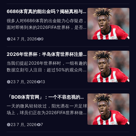
6686体育真的能出金吗？揭秘真相与有效策略
很多人对6686体育的出金能力心存疑虑，
面对即将到来的2026FIFA世界杯，是否值
得借此平台投注成为一个热议...
24 7 月, 2026
9
2026年世界杯：半岛体育世界杯注册送彩金揭秘，超20%用户都不知道的秘密
当我们提起2026年世界杯时，一组有趣的
数据立刻引人注目：超过50%的观众尚未
意识到他们可以通过半岛体育注册获...
23 7 月, 2026
13
「BOB体育官网」：一个不容忽视的全球体育叙事
一天的微风轻轻吹过，阳光洒在一片足球
场上，球员们正在为2026FIFA世界杯做最
后的训练准备。就在这时，BOB...
23 7 月, 2026
7