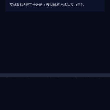
英雄联盟S赛完全攻略：赛制解析与战队实力评估
这里是8868体育( SPORTS)官方网站，8868体育APP全方面涵盖体
育、百家乐、电竞、真人、棋牌等热门游戏场馆，千万会员提供
最优质的服务，是最受用户信赖的投注机构。平台玩法多，存款
提款快。欢迎登录官方APP体验极致娱乐盛宴。