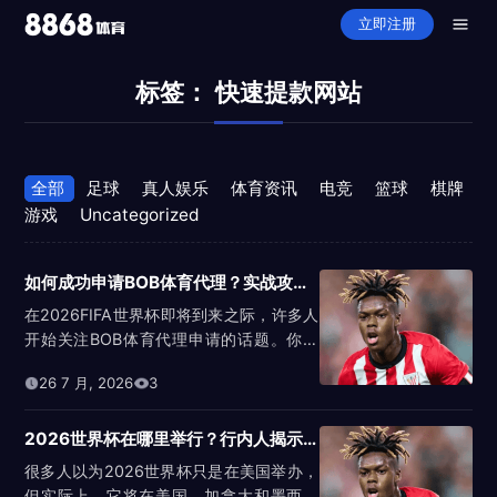
立即注册
8868体育首页
标签：
快速提款网站
8868体育产品
全部
足球
真人娱乐
体育资讯
电竞
篮球
棋牌
选择8868体育
游戏
Uncategorized
8868体育下载
如何成功申请BOB体育代理？实战攻略揭秘
8868体育APP下载
8868体育动态
在2026FIFA世界杯即将到来之际，许多人
8868全站APP下载
开始关注BOB体育代理申请的话题。你可
8868体育故事
能正卡在如何申请代理，却不知...
26 7 月, 2026
3
足球
篮球
2026世界杯在哪里举行？行内人揭示背后逻辑与故事
电竞
很多人以为2026世界杯只是在美国举办，
但实际上，它将在美国、加拿大和墨西哥