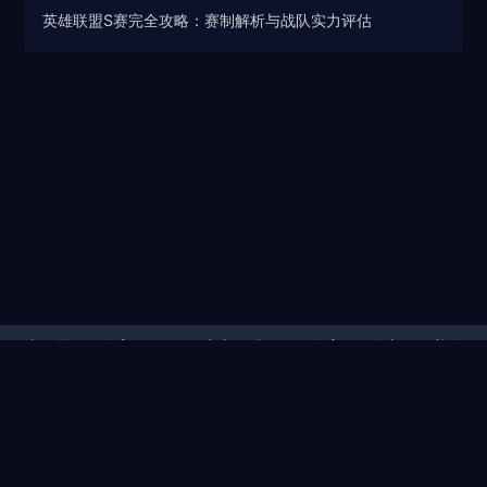
英雄联盟S赛完全攻略：赛制解析与战队实力评估
这里是8868体育( SPORTS)官方网站，8868体育APP全方面涵盖体
育、百家乐、电竞、真人、棋牌等热门游戏场馆，千万会员提供
最优质的服务，是最受用户信赖的投注机构。平台玩法多，存款
提款快。欢迎登录官方APP体验极致娱乐盛宴。