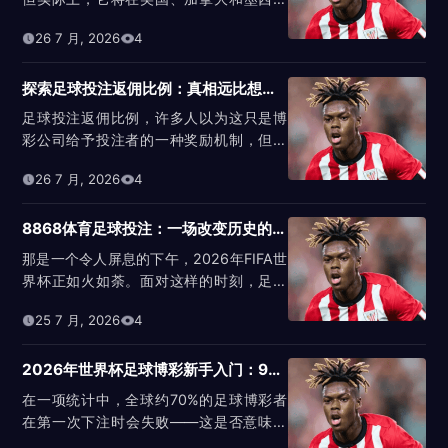
真人娱乐
三国联合举办，这是一个极为复杂且有...
棋牌游戏
26 7 月, 2026
4
探索足球投注返佣比例：真相远比想象复杂
足球投注返佣比例，许多人以为这只是博
彩公司给予投注者的一种奖励机制，但其
背后蕴含的复杂性却常被忽视。在2026...
26 7 月, 2026
4
8868体育足球投注：一场改变历史的世界杯对决与投注机遇
那是一个令人屏息的下午，2026年FIFA世
界杯正如火如荼。面对这样的时刻，足球
迷们不免心潮澎湃。我们早早地聚...
25 7 月, 2026
4
2026年世界杯足球博彩新手入门：99%的下注者不知道的秘密
在一项统计中，全球约70%的足球博彩者
在第一次下注时会失败——这是否意味着
博彩是新手不可企及的领域？坦白说，情...