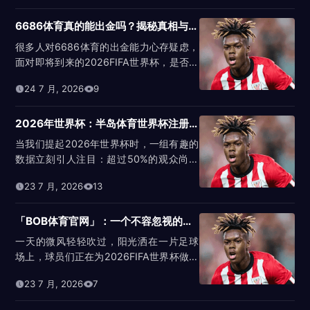
6686体育真的能出金吗？揭秘真相与有效策略
很多人对6686体育的出金能力心存疑虑，
面对即将到来的2026FIFA世界杯，是否值
得借此平台投注成为一个热议...
24 7 月, 2026
9
2026年世界杯：半岛体育世界杯注册送彩金揭秘，超20%用户都不知道的秘密
当我们提起2026年世界杯时，一组有趣的
数据立刻引人注目：超过50%的观众尚未
意识到他们可以通过半岛体育注册获...
23 7 月, 2026
13
「BOB体育官网」：一个不容忽视的全球体育叙事
一天的微风轻轻吹过，阳光洒在一片足球
场上，球员们正在为2026FIFA世界杯做最
后的训练准备。就在这时，BOB...
23 7 月, 2026
7