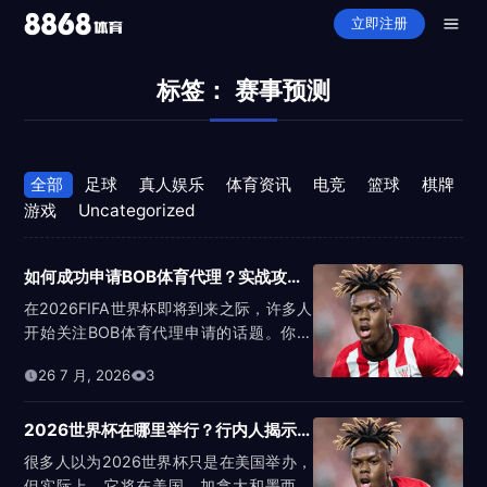
立即注册
8868体育首页
标签：
赛事预测
8868体育产品
全部
足球
真人娱乐
体育资讯
电竞
篮球
棋牌
选择8868体育
游戏
Uncategorized
8868体育下载
如何成功申请BOB体育代理？实战攻略揭秘
8868体育APP下载
8868体育动态
在2026FIFA世界杯即将到来之际，许多人
8868全站APP下载
开始关注BOB体育代理申请的话题。你可
8868体育故事
能正卡在如何申请代理，却不知...
26 7 月, 2026
3
足球
篮球
2026世界杯在哪里举行？行内人揭示背后逻辑与故事
电竞
很多人以为2026世界杯只是在美国举办，
但实际上，它将在美国、加拿大和墨西哥