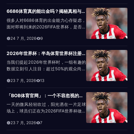
6686体育真的能出金吗？揭秘真相与有效策略
很多人对6686体育的出金能力心存疑虑，
面对即将到来的2026FIFA世界杯，是否值
得借此平台投注成为一个热议...
24 7 月, 2026
9
2026年世界杯：半岛体育世界杯注册送彩金揭秘，超20%用户都不知道的秘密
当我们提起2026年世界杯时，一组有趣的
数据立刻引人注目：超过50%的观众尚未
意识到他们可以通过半岛体育注册获...
23 7 月, 2026
13
「BOB体育官网」：一个不容忽视的全球体育叙事
一天的微风轻轻吹过，阳光洒在一片足球
场上，球员们正在为2026FIFA世界杯做最
后的训练准备。就在这时，BOB...
23 7 月, 2026
7