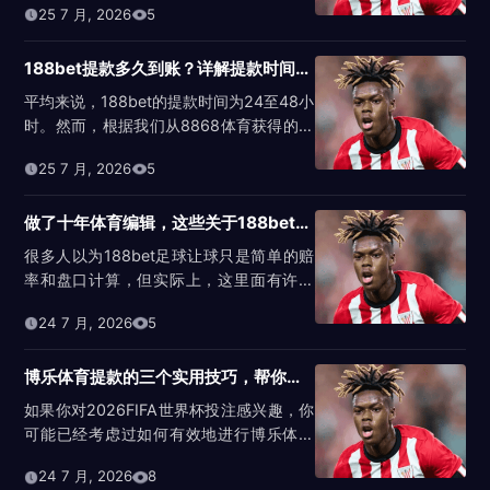
25 7 月, 2026
5
188bet提款多久到账？详解提款时间影响因素与对比数据
平均来说，188bet的提款时间为24至48小
时。然而，根据我们从8868体育获得的调
查，这个时间可能会因多种...
25 7 月, 2026
5
做了十年体育编辑，这些关于188bet足球让球的内幕我从不公开说
很多人以为188bet足球让球只是简单的赔
率和盘口计算，但实际上，这里面有许多
不为人知的细节。行内人都知道，足...
24 7 月, 2026
5
博乐体育提款的三个实用技巧，帮你在世界杯投注中无忧
如果你对2026FIFA世界杯投注感兴趣，你
可能已经考虑过如何有效地进行博乐体育
提款。很多人都遇到过提款速度慢...
24 7 月, 2026
8