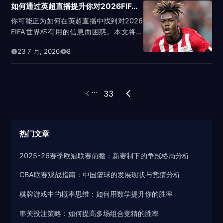
如何通过英超直播提升你对2026FIFA世界杯的理解
你可能正为如何在英超直播中找到对2026
FIFA世界杯有用的信息而困惑。本文将给
出具体的步骤，让你在享受英超比...
23 7 月, 2026
8
33
热门文章
2025-26赛季欧冠联赛前瞻：新赛制下的争冠格局分析
CBA联赛观战指南：中国篮球的发展现状与竞猜分析
棋牌游戏中的概率思维：如何用数学提升你的胜率
串关投注策略：如何提高多场组合竞猜的胜率