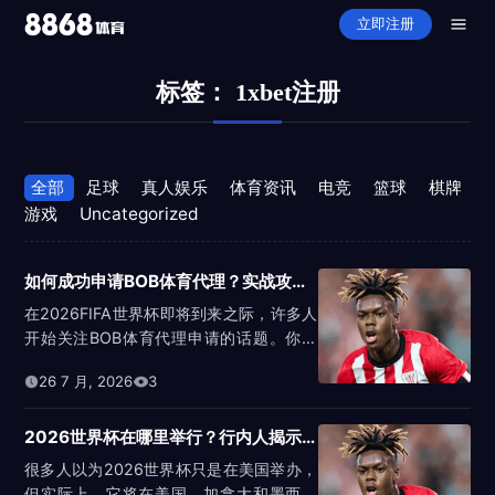
立即注册
8868体育首页
标签：
1xbet注册
8868体育产品
全部
足球
真人娱乐
体育资讯
电竞
篮球
棋牌
选择8868体育
游戏
Uncategorized
8868体育下载
如何成功申请BOB体育代理？实战攻略揭秘
8868体育APP下载
8868体育动态
在2026FIFA世界杯即将到来之际，许多人
8868全站APP下载
开始关注BOB体育代理申请的话题。你可
8868体育故事
能正卡在如何申请代理，却不知...
26 7 月, 2026
3
足球
篮球
2026世界杯在哪里举行？行内人揭示背后逻辑与故事
电竞
很多人以为2026世界杯只是在美国举办，
但实际上，它将在美国、加拿大和墨西哥