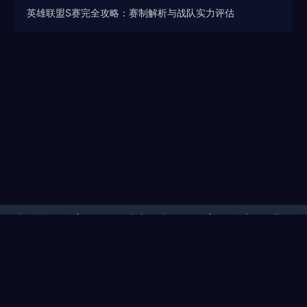
英雄联盟S赛完全攻略：赛制解析与战队实力评估
这里是8868体育( SPORTS)官方网站，8868体育APP全方面涵盖体
育、百家乐、电竞、真人、棋牌等热门游戏场馆，千万会员提供
最优质的服务，是最受用户信赖的投注机构。平台玩法多，存款
提款快。欢迎登录官方APP体验极致娱乐盛宴。