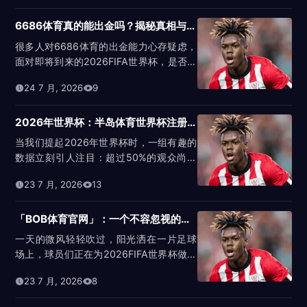
6686体育真的能出金吗？揭秘真相与有效策略
很多人对6686体育的出金能力心存疑虑，
面对即将到来的2026FIFA世界杯，是否值
得借此平台投注成为一个热议...
24 7 月, 2026
9
2026年世界杯：半岛体育世界杯注册送彩金揭秘，超20%用户都不知道的秘密
当我们提起2026年世界杯时，一组有趣的
数据立刻引人注目：超过50%的观众尚未
意识到他们可以通过半岛体育注册获...
23 7 月, 2026
13
「BOB体育官网」：一个不容忽视的全球体育叙事
一天的微风轻轻吹过，阳光洒在一片足球
场上，球员们正在为2026FIFA世界杯做最
后的训练准备。就在这时，BOB...
23 7 月, 2026
8