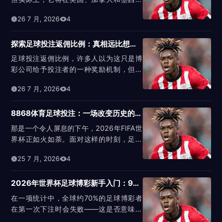
真人娱乐
三国联合举办，这是一个极为复杂且有...
棋牌游戏
26 7 月, 2026
4
探索足球投注返佣比例：真相远比想象复杂
足球投注返佣比例，许多人以为这只是博
彩公司给予投注者的一种奖励机制，但其
背后蕴含的复杂性却常被忽视。在2026...
26 7 月, 2026
4
8868体育足球投注：一场改变历史的世界杯对决与投注机遇
那是一个令人屏息的下午，2026年FIFA世
界杯正如火如荼。面对这样的时刻，足球
迷们不免心潮澎湃。我们早早地聚...
25 7 月, 2026
4
2026年世界杯足球博彩新手入门：99%的下注者不知道的秘密
在一项统计中，全球约70%的足球博彩者
在第一次下注时会失败——这是否意味着
博彩是新手不可企及的领域？坦白说，情...