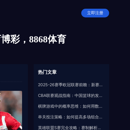
下载
8868体育动态
8868体育故事
立即注册
APP下载
足球
博彩，8868体育
APP下载
篮球
电竞
真人娱乐
棋牌游戏
热门文章
2025-26赛季欧冠联赛前瞻：新赛制下的争冠格局分析
CBA联赛观战指南：中国篮球的发展现状与竞猜分析
棋牌游戏中的概率思维：如何用数学提升你的胜率
串关投注策略：如何提高多场组合竞猜的胜率
英雄联盟S赛完全攻略：赛制解析与战队实力评估