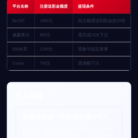
平台名称
注册送彩金额度
提现条件
Bet365
1000元
投注额需达到彩金的20倍
威廉希尔
800元
需完成10次下注
888体育
1200元
需参与指定赛事
Unibet
700元
需满额下注
常见问题
注册送彩金一定是越多越好吗？
并非如此。彩金数量只是衡量标准之一，还需考
虑平台的信誉和条件。很多时候，高额彩金会附