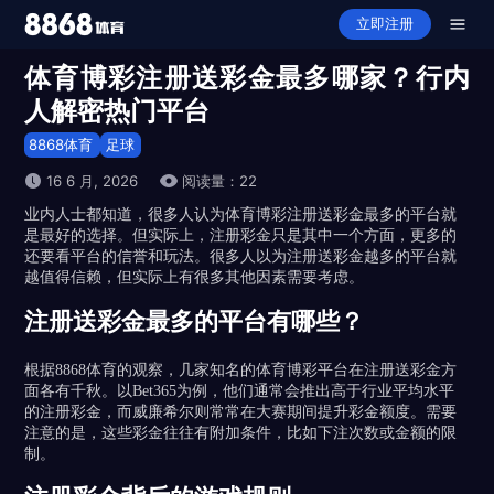
立即注册
体育博彩注册送彩金最多哪家？行内
8868体育首页
人解密热门平台
8868体育产品
8868体育
足球
16 6 月, 2026
阅读量：22
选择8868体育
业内人士都知道，很多人认为体育博彩注册送彩金最多的平台就
是最好的选择。但实际上，注册彩金只是其中一个方面，更多的
8868体育下载
还要看平台的信誉和玩法。很多人以为注册送彩金越多的平台就
越值得信赖，但实际上有很多其他因素需要考虑。
8868体育APP下载
8868体育动态
注册送彩金最多的平台有哪些？
8868全站APP下载
8868体育故事
根据8868体育的观察，几家知名的体育博彩平台在注册送彩金方
足球
面各有千秋。以Bet365为例，他们通常会推出高于行业平均水平
的注册彩金，而威廉希尔则常常在大赛期间提升彩金额度。需要
篮球
注意的是，这些彩金往往有附加条件，比如下注次数或金额的限
制。
电竞