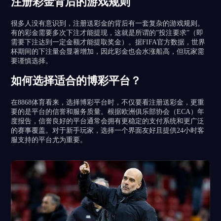
注册彩金背后的游戏规则
真人娱乐
棋牌游戏
很多人没有意识到，注册送彩金的背后有一套复杂的游戏规则。
有的彩金需要多次下注才能提现，这就是所谓的”投注要求”（即
需要下注达到一定金额才能提取奖金）。据FIFA官方数据，世界
杯期间的下注量会显著增加，因此彩金也会水涨船高，但玩家需
要谨慎选择。
如何选择适合的博彩平台？
在8868体育看来，选择博彩平台时，不仅要看注册送彩金，更重
要的是平台的信誉和服务质量。根据欧洲俱乐部协会（ECA）年
度报告，信誉良好的平台通常会拥有更稳定的支付系统和更广泛
的赛事覆盖。对于新手玩家，选择一个界面友好且提供24小时客
服支持的平台尤为重要。