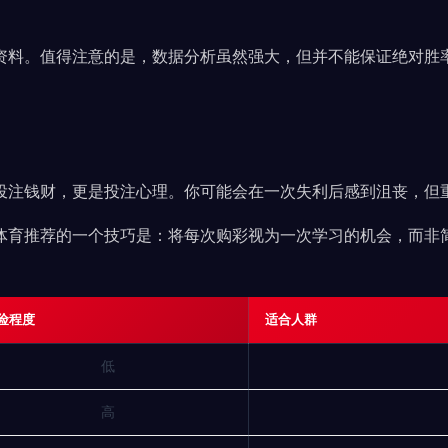
资料。值得注意的是，数据分析虽然强大，但并不能保证绝对胜
投注钱财，更是投注心理。你可能会在一次失利后感到沮丧，但
8体育推荐的一个技巧是：将每次购彩视为一次学习的机会，而
险程度
适合人群
低
高