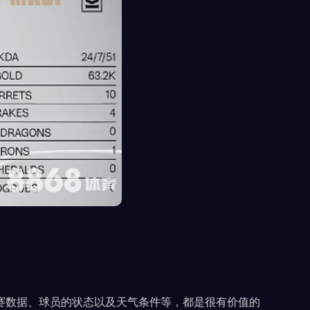
比赛数据、球员的状态以及天气条件等，都是很有价值的