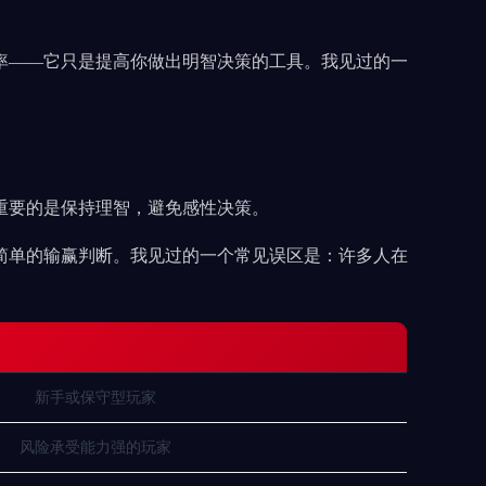
率——它只是提高你做出明智决策的工具。我见过的一
重要的是保持理智，避免感性决策。
非简单的输赢判断。我见过的一个常见误区是：许多人在
新手或保守型玩家
风险承受能力强的玩家