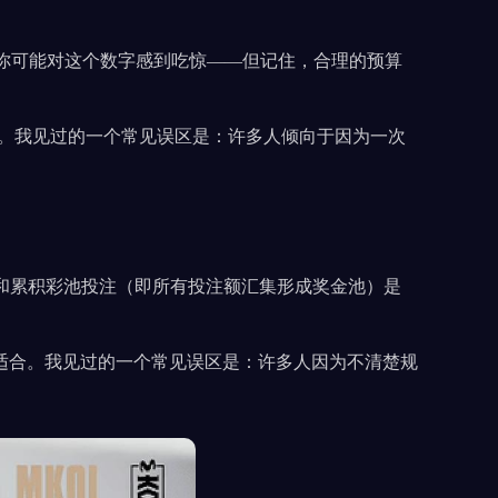
元。你可能对这个数字感到吃惊——但记住，合理的预算
彩。我见过的一个常见误区是：许多人倾向于因为一次
和累积彩池投注（即所有投注额汇集形成奖金池）是
适合。我见过的一个常见误区是：许多人因为不清楚规