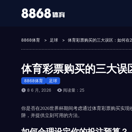
8868体育
>
足球
>
体育彩票购买的三大误区：如何在2
体育彩票购买的三大误区
8868体育
足球
8 6 月, 2026
阅读量：25
你是否在2026世界杯期间考虑通过体育彩票购买实
阱，并提供立刻可用的方法。
如何合理设定你的投注预算？