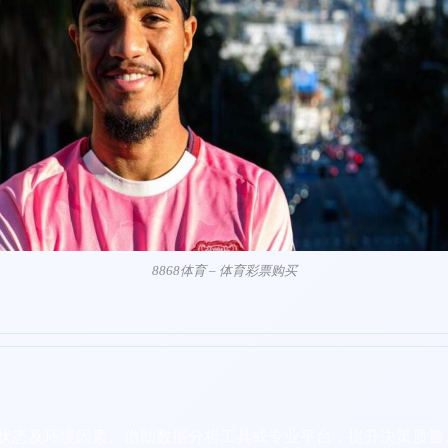
8868体育 – 体育彩票购买
状态及环境因素。借助数据分析工具或专业平台，提升决策质量