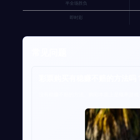
半全场胜负
即时彩
常见问题
彩票购买有稳赚不赔的方法吗
没有稳赚不赔的方法。购彩本质上是概率游戏