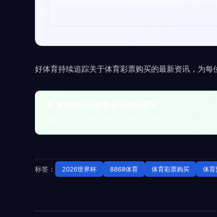
8868体育提供的建议基于全面的数据分析和
好体育持续追踪关于体育彩票购买的最新资讯，为每
📝 本文由8868体育专业团队撰写
最后更新：2026年06月08日 | 内容经过专业审核
标签：
2026世界杯
8868体育
体育彩票购买
体育