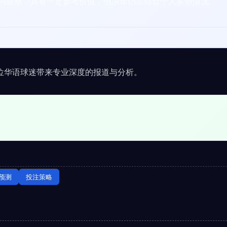
业内观察，具有一定参考价值，但决策仍需结合个人实际情况。
位华语球迷带来专业深度的报道与分析。
预测
投注策略