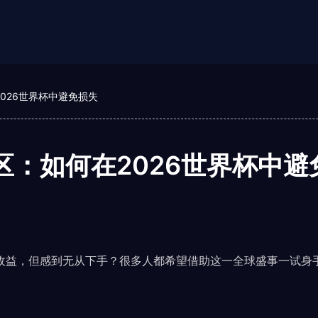
8868体育首页
8868体育产品
选择8868体育
8868体育
8868体育
8868全站
026世界杯中避免损失
：如何在2026世界杯中避
现收益，但感到无从下手？很多人都希望借助这一全球盛事一试