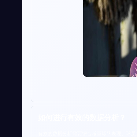
如何进行有效的数据分析？
有效的数据分析需要综合考量球队表现、球员