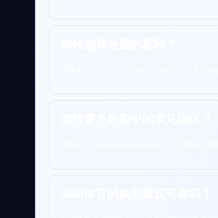
如何选择合适的彩种？
选择彩种应基于个人风险承受能力。新手适合
怎样避免购彩中的常见误区？
避免追求高额回报的盲目投注，合理预算，选
8868体育的购彩建议可靠吗？