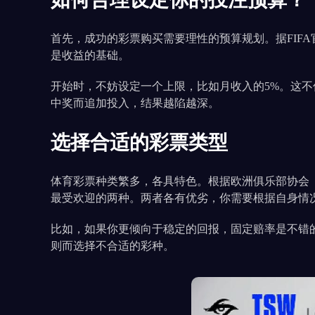
首先，成功的彩票购买需要理性的预算规划。据FIFA
是收益的基础。
开始时，不妨设定一个上限，比如月收入的5%。这
中奖而追加投入，结果越陷越深。
选择合适的彩票类型
体育彩票种类繁多，各具特色。根据欧洲俱乐部协会
最受欢迎的两种。两者各有优劣，你需要根据自身情
比如，如果你更倾向于稳定的回报，固定赔率是不错
则而选择不合适的彩种。