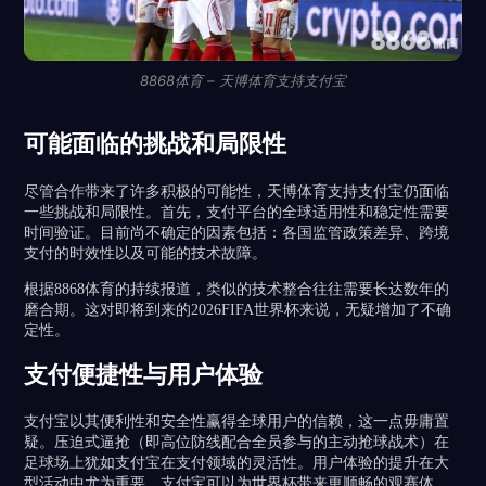
8868体育 – 天博体育支持支付宝
可能面临的挑战和局限性
尽管合作带来了许多积极的可能性，天博体育支持支付宝仍面临
一些挑战和局限性。首先，支付平台的全球适用性和稳定性需要
时间验证。目前尚不确定的因素包括：各国监管政策差异、跨境
支付的时效性以及可能的技术故障。
根据8868体育的持续报道，类似的技术整合往往需要长达数年的
磨合期。这对即将到来的2026FIFA世界杯来说，无疑增加了不确
定性。
支付便捷性与用户体验
支付宝以其便利性和安全性赢得全球用户的信赖，这一点毋庸置
疑。压迫式逼抢（即高位防线配合全员参与的主动抢球战术）在
足球场上犹如支付宝在支付领域的灵活性。用户体验的提升在大
型活动中尤为重要，支付宝可以为世界杯带来更顺畅的观赛体