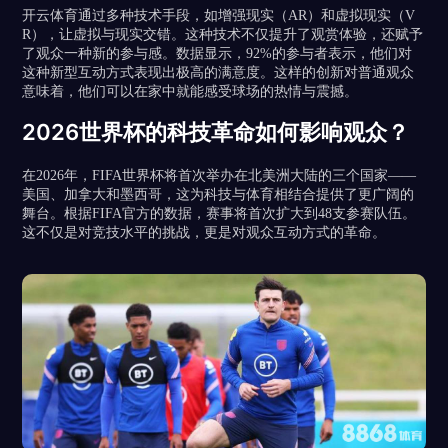
真人娱乐
开云体育通过多种技术手段，如增强现实（AR）和虚拟现实（V
棋牌游戏
R），让虚拟与现实交错。这种技术不仅提升了观赏体验，还赋予
了观众一种新的参与感。数据显示，92%的参与者表示，他们对
这种新型互动方式表现出极高的满意度。这样的创新对普通观众
意味着，他们可以在家中就能感受球场的热情与震撼。
2026世界杯的科技革命如何影响观众？
在2026年，FIFA世界杯将首次举办在北美洲大陆的三个国家——
美国、加拿大和墨西哥，这为科技与体育相结合提供了更广阔的
舞台。根据FIFA官方的数据，赛事将首次扩大到48支参赛队伍。
这不仅是对竞技水平的挑战，更是对观众互动方式的革命。