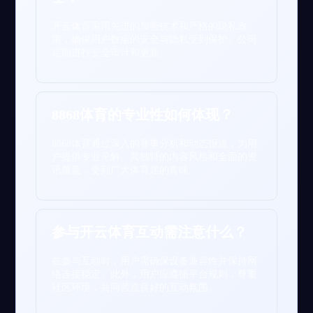
开云体育采用先进的加密技术和严格的隐私政
策，确保用户数据的安全与隐私受到保护。公司
定期进行安全审计和更新。
8868体育的专业性如何体现？
8868体育通过深入的赛事分析和动态报道，为用
户提供专业见解。其独特的内容风格和全面的资
讯覆盖，受到广大体育迷的青睐。
参与开云体育互动需注意什么？
在参与互动时，用户需确保设备兼容性并保持网
络连接稳定。此外，用户应遵循平台规则，尊重
社区环境，共同营造良好的互动氛围。