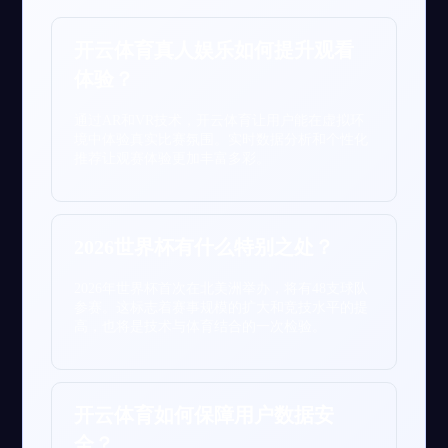
开云体育真人娱乐如何提升观看
体验？
通过AR和VR技术，开云体育让用户能在虚拟环
境中体验真实比赛氛围。实时数据分析和个性化
推荐让观赛体验更加丰富多彩。
2026世界杯有什么特别之处？
2026年世界杯首次在北美洲举办，将有48支球队
参赛。这标志着赛事规模的扩大和竞技水平的提
高，也将是技术与体育结合的一次检验。
开云体育如何保障用户数据安
全？