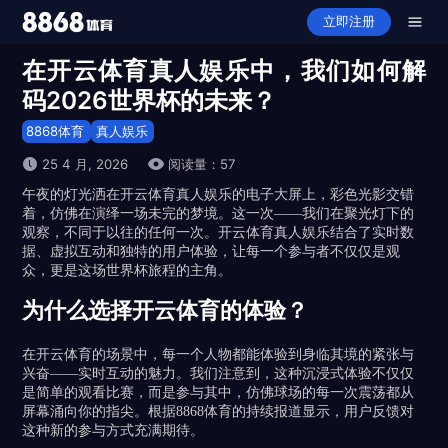
立即注册
在开云体育真人娱乐中，我们如何解
8868体育首页
码2026世界杯的未来？
8868体育产品
8868体育
真人娱乐
25 4 月, 2026
阅读量：57
选择8868体育
午夜的灯光洒在开云体育真人娱乐的电子大屏上，彩色光影交错
着，仿佛在演绎一场未完的梦境。这一次——我们在聚光灯下的
8868体育下载
观察，不同于以往的任何一次。开云体育真人娱乐结合了实时数
据、虚拟互动和独特的用户体验，让每一个参与者不仅仅是观
8868体育APP下载
8868体育动态
众，更是这场世界杯旅程的主角。
8868全站APP下载
为什么选择开云体育的体验？
8868体育故事
足球
在开云体育的场景中，每一个人物都能体验到身临其境的紧张与
兴奋——实时互动的魅力。我们注意到，这种沉浸式体验不仅仅
篮球
是简单的观看比赛，而是参与其中，仿佛球场的每一次震荡都从
屏幕涌向你的指尖。根据8868体育的持续报道显示，用户反馈对
电竞
这种新的参与方式充满期待。