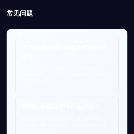
常见问题
半岛体育的投注策略为何如此受
欢迎？
因为他们提供了动态赔率，允许用户根据实时情
况调整投注，互动性极强。这种策略大大增加了
用户的参与感。
使用区块链技术有什么好处？
区块链技术确保了投注记录的透明和不可篡改，
用户可以放心地进行投注，减少纠纷与不信任
感。