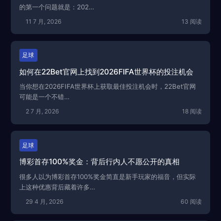
的第一个问题就是：202…
11 7 月, 2026
13 阅读
足球
如何在22Bet官网上找到2026FIFA世界杯的投注机会
当你想在2026FIFA世界杯上获取最佳投注机会时，22Bet官网
可能是一个不错…
2 7 月, 2026
18 阅读
足球
博彩首存100%奖金：背后行内人不愿公开的真相
很多人以为博彩首存100%奖金简直是新手玩家的福音，但实际
上这种优惠背后藏着许多…
29 4 月, 2026
60 阅读