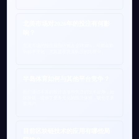
北美市场对2026年的投注有何影
响？
北美市场的投注额预计将占全球30%，可能会影
响赔率变化，尤其是在北美队伍的比赛中。
半岛体育如何与其他平台竞争？
他们通过丰富的投注选项和先进的技术应用，如
区块链，提供了更多元化的投注体验，吸引了更
多用户。
目前区块链技术的应用有哪些局