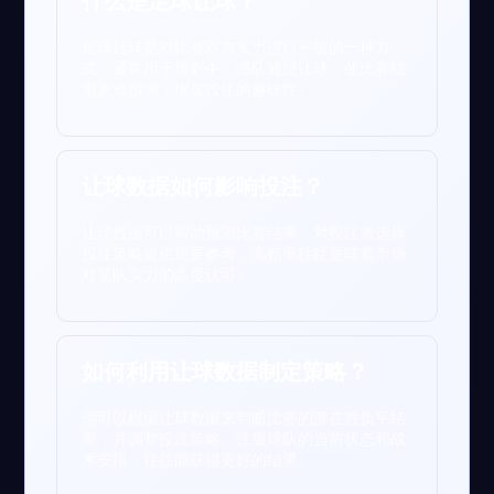
什么是足球让球？
足球让球是对比赛双方实力进行平衡的一种方
式，通常用于博彩中。强队通过让球，使比赛结
果更难预测，增加投注的趣味性。
让球数据如何影响投注？
让球数据可以帮助预测比赛结果，对投注者选择
投注策略提供重要参考。高赔率往往意味着市场
对某队实力的高度认可。
如何利用让球数据制定策略？
你可以根据让球数据来判断比赛的潜在胜负平结
果，并调整投注策略。注重球队的当前状态和战
术安排，往往能获得更好的结果。