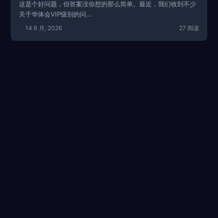
这是个好问题，但答案没你想的那么简单。最近，我们收到不少
关于华体会VIP级别的问…
14 6 月, 2026
27 阅读
这里是8868体育( SPORTS)官方网站，8868体育APP全方面涵盖体
育、百家乐、电竞、真人、棋牌等热门游戏场馆，千万会员提供
最优质的服务，是最受用户信赖的投注机构。平台玩法多，存款