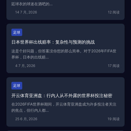
廷球衣的球迷在酒吧的…
14 7 月, 2026
12 阅读
足球
日本世界杯出线赔率：复杂性与预测的挑战
这是个好问题，但答案没你想的那么简单。对于2026年FIFA世
界杯，日本的出线赔…
4 7 月, 2026
17 阅读
足球
开云体育亚洲盘：行内人从不外露的世界杯投注秘密
在2026FIFA世界杯期间，开云体育亚洲盘成为许多投注者关注
的焦点，但行内人都…
25 6 月, 2026
19 阅读