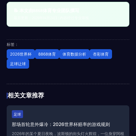
📝 本文由8868体育专业团队撰写
最后更新：2026年04月24日 | 内容经过专业审核
标签：
2026世界杯
8868体育
体育数据分析
杏彩体育
足球让球
相关文章推荐
足球
那场首轮意外爆冷：2026世界杯赔率的游戏规则
2026年的某个夏日夜晚，波斯顿的街头灯火辉煌，一位身穿阿根