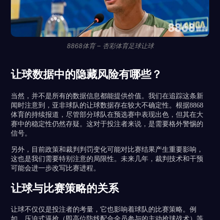
8868体育 – 杏彩体育足球让球
让球数据中的隐藏风险有哪些？
当然，并不是所有的数据信息都能提供价值。我们在追踪这条新
闻时注意到，亚非球队的让球数据存在较大不确定性。根据8868
体育的持续报道，尽管部分球队在预选赛中表现出色，但其在大
赛中的稳定性仍然存疑。这对于投注者来说，是需要格外警惕的
信号。
另外，目前政策和裁判判罚变化可能对比赛结果产生重要影响，
这也是我们需要特别注意的局限性。未来几年，裁判技术和干预
可能会进一步改写比赛进程。
让球与比赛策略的关系
让球不仅仅是投注者的考量，它也影响着球队的比赛策略。例
如，压迫式逼抢（即高位防线配合全员参与的主动抢球战术）等