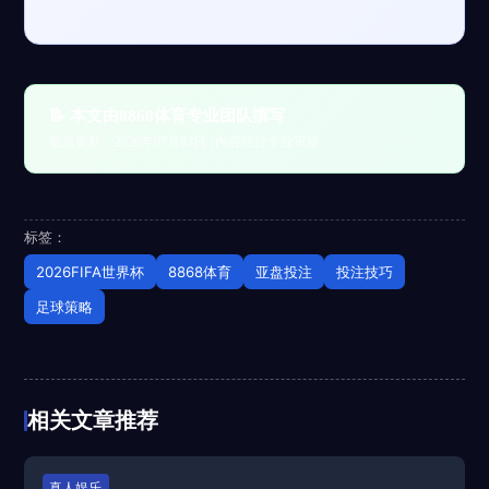
📝 本文由8868体育专业团队撰写
最后更新：2026年07月03日 | 内容经过专业审核
标签：
2026FIFA世界杯
8868体育
亚盘投注
投注技巧
足球策略
相关文章推荐
真人娱乐