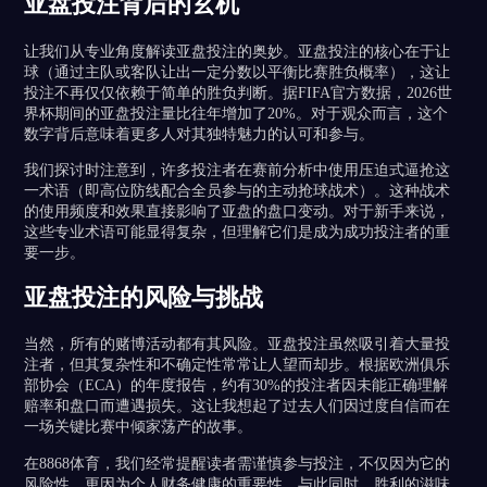
亚盘投注背后的玄机
真人娱乐
棋牌游戏
让我们从专业角度解读亚盘投注的奥妙。亚盘投注的核心在于让
球（通过主队或客队让出一定分数以平衡比赛胜负概率），这让
投注不再仅仅依赖于简单的胜负判断。据FIFA官方数据，2026世
界杯期间的亚盘投注量比往年增加了20%。对于观众而言，这个
数字背后意味着更多人对其独特魅力的认可和参与。
我们探讨时注意到，许多投注者在赛前分析中使用压迫式逼抢这
一术语（即高位防线配合全员参与的主动抢球战术）。这种战术
的使用频度和效果直接影响了亚盘的盘口变动。对于新手来说，
这些专业术语可能显得复杂，但理解它们是成为成功投注者的重
要一步。
亚盘投注的风险与挑战
当然，所有的赌博活动都有其风险。亚盘投注虽然吸引着大量投
注者，但其复杂性和不确定性常常让人望而却步。根据欧洲俱乐
部协会（ECA）的年度报告，约有30%的投注者因未能正确理解
赔率和盘口而遭遇损失。这让我想起了过去人们因过度自信而在
一场关键比赛中倾家荡产的故事。
在8868体育，我们经常提醒读者需谨慎参与投注，不仅因为它的
风险性，更因为个人财务健康的重要性。与此同时，胜利的滋味