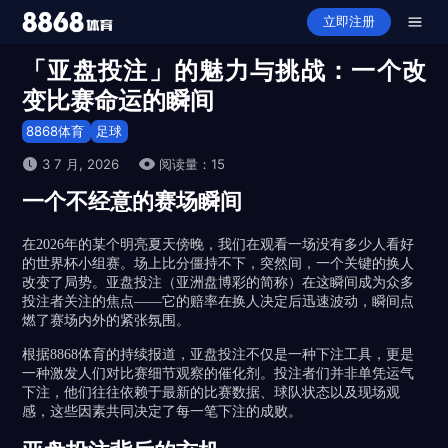
立即注册
「亚盘投注」的魅力与挑战：一个改
8868体育首页
变比赛命运的瞬间
8868体育产品
8868体育
足球
3 7 月, 2026
阅读量：15
选择8868体育
一个不经意的赛场瞬间
8868体育下载
在2026年的某个明亮夏天傍晚，我们在观看一场没有多少人看好
8868体育APP下载
8868体育动态
的世界杯小组赛。场上比分僵持不下，突然间，一个关键的换人
改变了局势。亚盘投注（亚洲盘博彩的简称）在这瞬间成为众多
8868全站APP下载
投注者关注的焦点——它的赔率在换人决定后迅速波动，瞬间点
8868体育故事
燃了赛场内外的紧张氛围。
足球
根据8868体育的持续报道，亚盘投注不仅是一种下注工具，更是
一种激发人们对比赛细节观察的催化剂。投注者们并非单凭运气
篮球
下注，他们往往依赖于最新的比赛数据、球队状态以及现场观
感，这些因素共同决定了每一笔下注的成败。
电竞