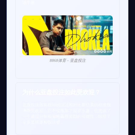
场平衡。
8868体育 – 亚盘投注
为什么亚盘投注如此受欢迎？
亚盘投注因其独特的玩法和对比赛结果的精准预
测而受欢迎。它不仅增加了观赛乐趣，也提供了
一个通过分析和策略赢得奖励的可能性，吸引了
众多足球迷和投注者。