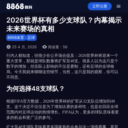
立即注册
2026世界杯有多少支球队？内幕揭示
8868体育首页
未来赛场的真相
8868体育产品
8868体育
足球
25 4 月, 2026
阅读量：56
选择8868体育
行内人都知道，但很少在公开场合提及：2026世界杯将迎来一个
重大变革，那就是球队数量将扩军至48支。很多人以为这只是个
8868体育下载
数字的增加，但实际上影响的不仅是赛制，还有足球的全球格
局。今天我就来聊聊这些细节，当然，这只是我的观察，你可以
8868体育APP下载
8868体育动态
不同意。
8868全站APP下载
为何选择48支球队？
8868体育故事
足球
根据FIFA官方数据，2026年世界杯的扩军从32支队伍增加到48
支。这个决定不仅仅是为了增加比赛的多样性，也是在回应全球
篮球
范围内对足球运动的热情增长。FIFA认为，更多的球队意味着更
多的机会和更广泛的参与。
电竞
扩大至48支球队意味着更多国家有机会参与这一顶级赛事，甚至