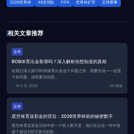
2026世界杯
48支球队
FIFA
世界杯扩军
足球赛事
相关文章推荐
足球
BOB体育出金靠谱吗？深入解析你想知道的真相
在我们深入探讨BOB体育出金这个问题之前，我要先说——这是
个好问题，但答案没你想…
16 5 月, 2026
56 阅读
足球
星空体育送彩金的背后：2026世界杯前的秘密数字
星空体育送彩金活动中的一个惊人数字是，他们在过去一年中发
放了超过200万美元的彩…