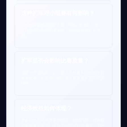
这种扩军对小组赛有何影响？
小组赛将调整为16个小组，每组3支球队。这个
变化会增加比赛的紧张感，同时也可能延长赛
程。
扩军是否会影响比赛质量？
这是一个值得关注的问题。虽然更多队伍意味着
更多比赛，但也有可能出现比赛质量参差不齐的
情况。
经济效益如何体现？
更多的比赛带来更多的收入，包括门票、转播权
和赞助商的参与。这对主办国和FIFA都是一笔巨