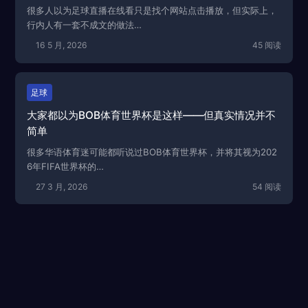
很多人以为足球直播在线看只是找个网站点击播放，但实际上，
行内人有一套不成文的做法…
16 5 月, 2026
45 阅读
足球
大家都以为BOB体育世界杯是这样——但真实情况并不
简单
很多华语体育迷可能都听说过BOB体育世界杯，并将其视为202
6年FIFA世界杯的…
27 3 月, 2026
54 阅读