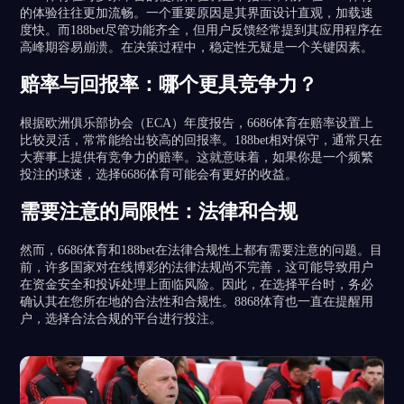
的体验往往更加流畅。一个重要原因是其界面设计直观，加载速
度快。而188bet尽管功能齐全，但用户反馈经常提到其应用程序在
高峰期容易崩溃。在决策过程中，稳定性无疑是一个关键因素。
赔率与回报率：哪个更具竞争力？
根据欧洲俱乐部协会（ECA）年度报告，6686体育在赔率设置上
比较灵活，常常能给出较高的回报率。188bet相对保守，通常只在
大赛事上提供有竞争力的赔率。这就意味着，如果你是一个频繁
投注的球迷，选择6686体育可能会有更好的收益。
需要注意的局限性：法律和合规
然而，6686体育和188bet在法律合规性上都有需要注意的问题。目
前，许多国家对在线博彩的法律法规尚不完善，这可能导致用户
在资金安全和投诉处理上面临风险。因此，在选择平台时，务必
确认其在您所在地的合法性和合规性。8868体育也一直在提醒用
户，选择合法合规的平台进行投注。