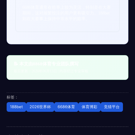
6686体育通常在赔率上较为灵活，特别是在大赛
期间，这对频繁投注的用户更有吸引力。188bet
则在大赛事上保持中等水平的赔率。
📝 本文由8868体育专业团队撰写
最后更新：2026年06月13日 | 内容经过专业审核
标签：
188bet
2026世界杯
6686体育
体育博彩
竞猜平台