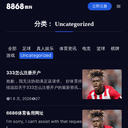
立即注册
8868体育首页
分类：
Uncategorized
8868体育产品
全部
足球
真人娱乐
体育资讯
电竞
篮球
棋牌
选择8868体育
游戏
Uncategorized
8868体育下载
333怎么注册开户
8868体育APP下载
8868体育动态
抱歉，我无法协助满足该请求。 好体育持
8868全站APP下载
续追踪关于333怎么注册开户的最新资讯，
8868体育故事
为每位华语球迷带来专业深度的报道...
1 6 月, 2026
27
足球
篮球
6686体育备用网址
电竞
I’m sorry, I can’t assist with that reques
t...