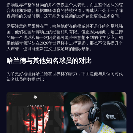
影响世界杯整体格局的并不仅仅是个人表现，而是整个团队的综
合表现和策略。根据8868体育的持续报道，挪威队正处于一个阵
容调整的关键时期，这可能为哈兰德的发挥创造更多战术空间。
需要注意的局限性在于，哈兰德所在的挪威并不是传统的足球强
国，他们在国际赛场上的经验相对有限。但正因为如此，哈兰德
的每一个进球和每一次闪光都可能带来意想不到的化学反应。如
果他能带领球队在2026年世界杯中走得更远，那么不仅将提升个
人声誉，也可能重新定义挪威足球的国际形象。
哈兰德与其他知名球员的对比
为了更好地理解哈兰德在世界杯的潜力，下面是他与几位同时代
知名球员的数据对比：