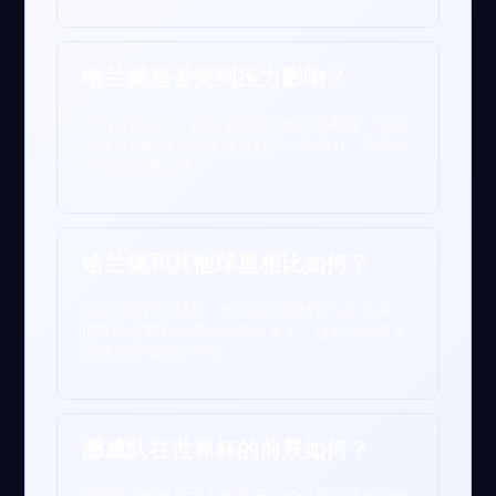
哈兰德是否受到压力影响？
压力是存在的，尤其是外界对他的高期望。但这
种压力可能成为他表现更好的一种动力，关键在
于如何调整心态。
哈兰德和其他球星相比如何？
相比同时代的球星，哈兰德的进球转化率较高，
但在助攻等其他数据上略有不足，这表明他在多
面性上还有提升空间。
挪威队在世界杯的前景如何？
挪威队的整体实力有所提升，但仍需在战术和经