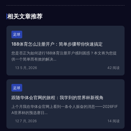
相关文章推荐
足球
188体育怎么注册开户：简单步骤帮你快速搞定
您是否正为如何进行188体育注册开户感到困惑？本文将为您提
供一个简单而有效的解决…
13 5 月, 2026
42 阅读
足球
跟随华体会官网的旅程：我学到的世界杯新视角
上个月我在华体会官网上看到一条令人振奋的消息——2026FIF
A世界杯的预选赛日…
12 7 月, 2026
14 阅读