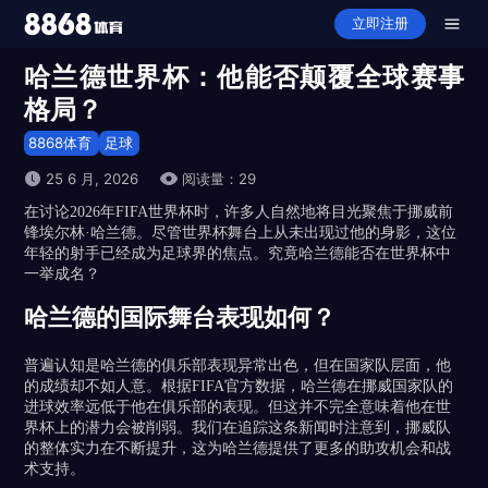
立即注册
哈兰德世界杯：他能否颠覆全球赛事
8868体育首页
格局？
8868体育产品
8868体育
足球
25 6 月, 2026
阅读量：29
选择8868体育
在讨论2026年FIFA世界杯时，许多人自然地将目光聚焦于挪威前
锋埃尔林·哈兰德。尽管世界杯舞台上从未出现过他的身影，这位
8868体育下载
年轻的射手已经成为足球界的焦点。究竟哈兰德能否在世界杯中
一举成名？
8868体育APP下载
8868体育动态
哈兰德的国际舞台表现如何？
8868全站APP下载
8868体育故事
普遍认知是哈兰德的俱乐部表现异常出色，但在国家队层面，他
足球
的成绩却不如人意。根据FIFA官方数据，哈兰德在挪威国家队的
进球效率远低于他在俱乐部的表现。但这并不完全意味着他在世
篮球
界杯上的潜力会被削弱。我们在追踪这条新闻时注意到，挪威队
的整体实力在不断提升，这为哈兰德提供了更多的助攻机会和战
电竞
术支持。