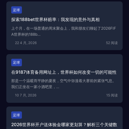
足球
探索188bet世界杯赔率：我发现的意外与真相
上个月，在一场普通的周末聚会上，我和朋友们聊起了2026FIF
A世界杯的188b…
22 4 月, 2026
52 阅读
足球
在9187体育备用网址上，世界杯如何改变一切的可能性
那是一个温暖而平静的夏夜，空气中弥漫着大赛前的紧张气息。
我们正坐在一家小酒吧里，…
10 7 月, 2026
15 阅读
足球
2026世界杯开户送体验金哪家更划算？解析三个关键数