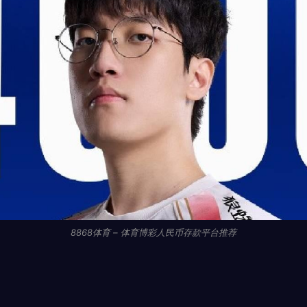
8868体育 – 体育博彩人民币存款平台推荐