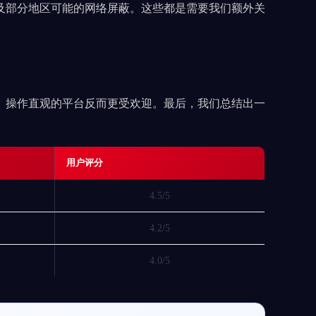
及部分地区可能的网络屏蔽。这些都是需要我们额外关
。
洁、操作直观的平台反而更受欢迎。最后，我们总结出一
用户评分
4.5/5
4.2/5
4.0/5