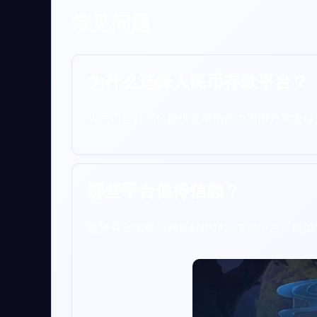
常见问题
为什么选择人民币存款平台？
人民币存款平台提供更加适合中国用户的支付
哪些平台值得信赖？
选择有合法牌照和良好用户反馈的平台，例如我