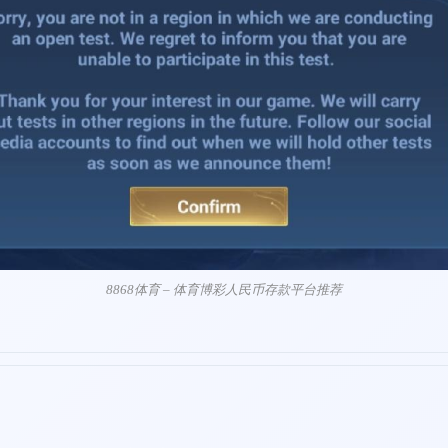
8868体育 – 体育博彩人民币存款平台推荐