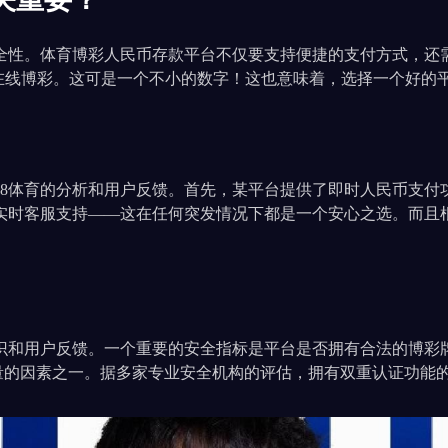
性。体育博彩人民币存款平台不仅要支持便捷的支付方式，还需
了在线博彩。这可是一个不小的数字！这也意味着，选择一个好的
68体育的分析和用户反馈。首先，某平台提供了即时人民币支
实时客服支持——这在任何突发情况下都是一个安心之选。而且根
识和用户反馈。一个重要的安全指标是平台是否拥有合法的博彩
考量的因素之一。据多家专业安全机构的评估，拥有双重认证功能