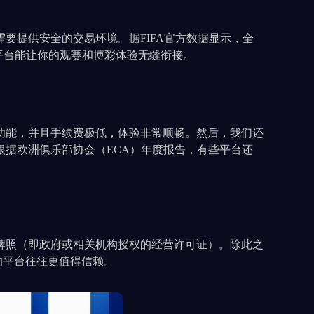
要提供安全的交易环境。据FIFA官方数据显示，全
平台能让你的观赛和博彩体验无缝衔接。
付功能，并且手续费极低，体验非常顺畅。然后，我们还
据欧洲俱乐部协会（ECA）年度报告，有些平台还
牌照（即政府或相关机构授权的经营许可证）。除此之
的平台往往更值得信赖。