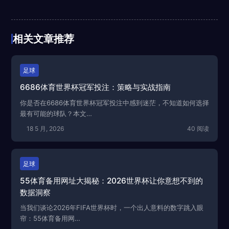
相关文章推荐
足球
6686体育世界杯冠军投注：策略与实战指南
你是否在6686体育世界杯冠军投注中感到迷茫，不知道如何选择
最有可能的球队？本文…
18 5 月, 2026
40 阅读
足球
55体育备用网址大揭秘：2026世界杯让你意想不到的
数据洞察
当我们谈论2026年FIFA世界杯时，一个出人意料的数字跳入眼
帘：55体育备用网…