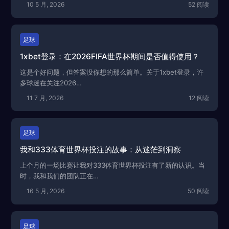
10 5 月, 2026
52 阅读
足球
1xbet登录：在2026FIFA世界杯期间是否值得使用？
这是个好问题，但答案没你想的那么简单。关于1xbet登录，许
多球迷在关注2026…
11 7 月, 2026
12 阅读
足球
我和333体育世界杯投注的故事：从迷茫到洞察
上个月的一场比赛让我对333体育世界杯投注有了新的认识。当
时，我和我们的团队正在…
16 5 月, 2026
50 阅读
足球