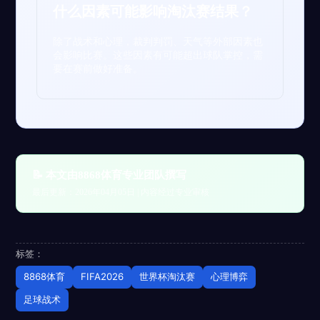
什么因素可能影响淘汰赛结果？
除了战术和心理，裁判判罚、天气等外部因素也
会影响比赛。这些因素有可能超出球队掌控，需
要在赛前做好准备。
📝 本文由8868体育专业团队撰写
最后更新：2026年04月05日 | 内容经过专业审核
标签：
8868体育
FIFA2026
世界杯淘汰赛
心理博弈
足球战术