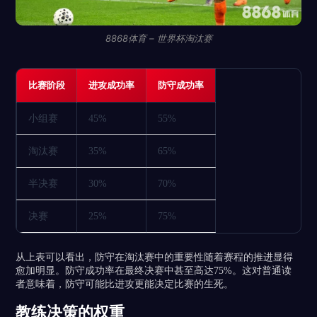
8868体育 – 世界杯淘汰赛
比赛阶段
进攻成功率
防守成功率
小组赛
45%
55%
淘汰赛
35%
65%
半决赛
30%
70%
决赛
25%
75%
从上表可以看出，防守在淘汰赛中的重要性随着赛程的推进显得
愈加明显。防守成功率在最终决赛中甚至高达75%。这对普通读
者意味着，防守可能比进攻更能决定比赛的生死。
教练决策的权重