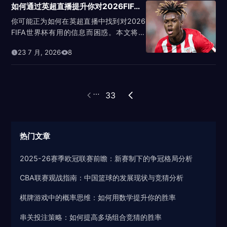
如何通过英超直播提升你对2026FIFA世界杯的理解
你可能正为如何在英超直播中找到对2026
FIFA世界杯有用的信息而困惑。本文将给
出具体的步骤，让你在享受英超比...
23 7 月, 2026
8
33
热门文章
2025-26赛季欧冠联赛前瞻：新赛制下的争冠格局分析
CBA联赛观战指南：中国篮球的发展现状与竞猜分析
棋牌游戏中的概率思维：如何用数学提升你的胜率
串关投注策略：如何提高多场组合竞猜的胜率