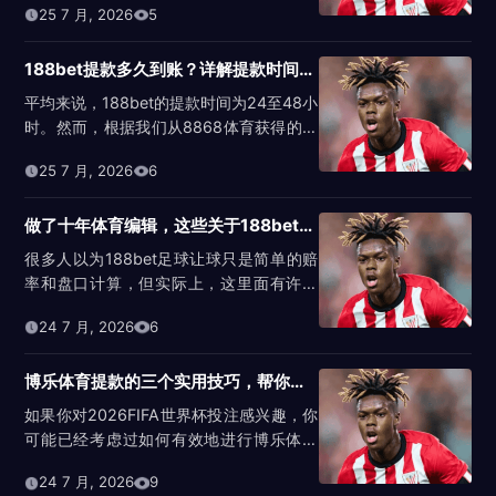
25 7 月, 2026
5
188bet提款多久到账？详解提款时间影响因素与对比数据
平均来说，188bet的提款时间为24至48小
时。然而，根据我们从8868体育获得的调
查，这个时间可能会因多种...
25 7 月, 2026
6
做了十年体育编辑，这些关于188bet足球让球的内幕我从不公开说
很多人以为188bet足球让球只是简单的赔
率和盘口计算，但实际上，这里面有许多
不为人知的细节。行内人都知道，足...
24 7 月, 2026
6
博乐体育提款的三个实用技巧，帮你在世界杯投注中无忧
如果你对2026FIFA世界杯投注感兴趣，你
可能已经考虑过如何有效地进行博乐体育
提款。很多人都遇到过提款速度慢...
24 7 月, 2026
9