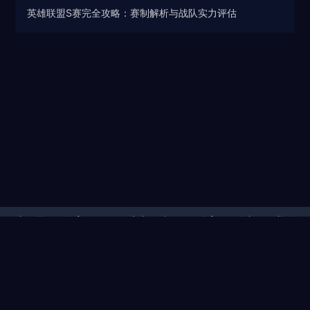
英雄联盟S赛完全攻略：赛制解析与战队实力评估
这里是8868体育( SPORTS)官方网站，8868体育APP全方面涵盖体
育、百家乐、电竞、真人、棋牌等热门游戏场馆，千万会员提供
最优质的服务，是最受用户信赖的投注机构。平台玩法多，存款
提款快。欢迎登录官方APP体验极致娱乐盛宴。