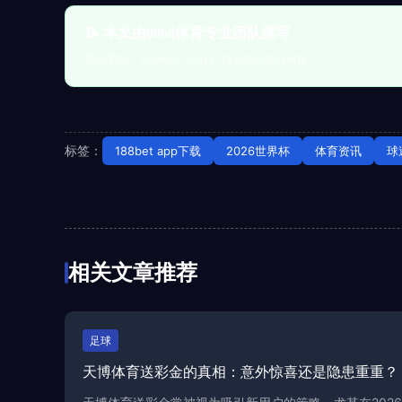
📝 本文由8868体育专业团队撰写
最后更新：2026年07月01日 | 内容经过专业审核
标签：
188bet app下载
2026世界杯
体育资讯
球
相关文章推荐
足球
天博体育送彩金的真相：意外惊喜还是隐患重重？