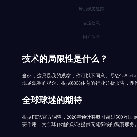
球员状态追踪
交通信息
用户体验
技术的局限性是什么？
当然，这只是我的观察，你可以不同意。尽管188be
现场观赛的观众。根据8868体育的行业分析报告，
全球球迷的期待
根据FIFA官方调查，2026年预计将吸引超过500
要作用，为全球各地的球迷提供无缝衔接的观赛服务