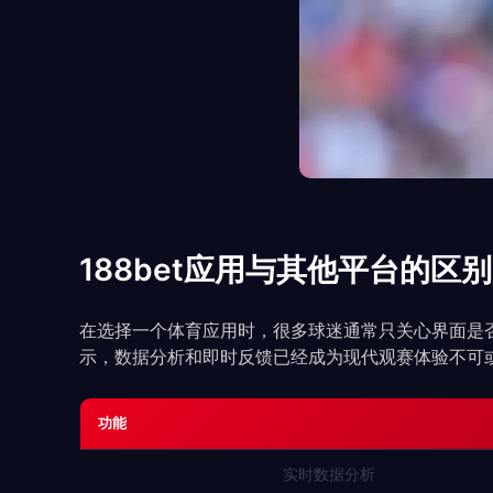
188bet应用与其他平台的区别
在选择一个体育应用时，很多球迷通常只关心界面是否友
示，数据分析和即时反馈已经成为现代观赛体验不可
功能
实时数据分析