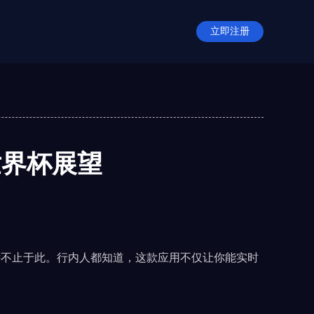
下载
8868体育动态
8868体育故事
立即注册
APP下载
足球
APP下载
篮球
电竞
真人娱乐
世界杯展望
棋牌游戏
作用远不止于此。行内人都知道，这款应用不仅让你能实时