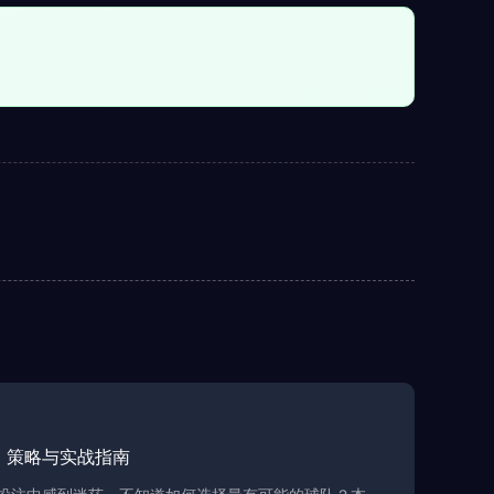
：策略与实战指南