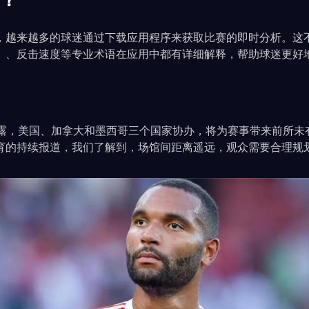
示，越来越多的球迷通过下载应用程序来获取比赛的即时分析。
）、反击速度等专业术语在应用中都有详细解释，帮助球迷更好
数据透露，美国、加拿大和墨西哥三个国家协办，将为赛事带来前所
体育的持续报道，我们了解到，场馆间距离遥远，观众需要合理规