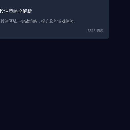
投注策略全解析
、投注区域与实战策略，提升您的游戏体验。
5516 阅读