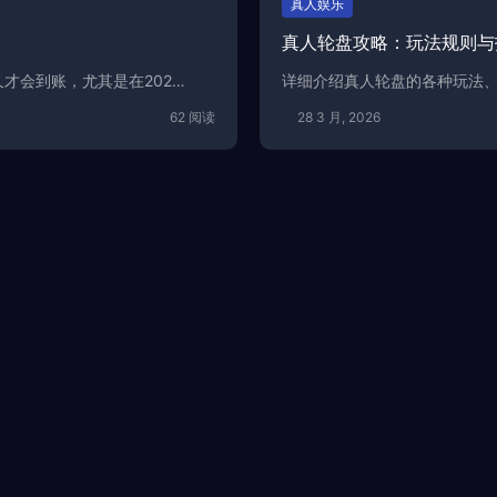
真人娱乐
真人轮盘攻略：玩法规则与
久才会到账，尤其是在202…
详细介绍真人轮盘的各种玩法
62 阅读
28 3 月, 2026