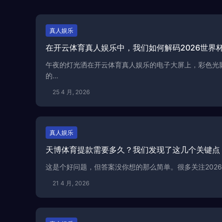
真人娱乐
在开云体育真人娱乐中，我们如何解码2026世界
午夜的灯光洒在开云体育真人娱乐的电子大屏上，彩色光
的…
25 4 月, 2026
真人娱乐
天博体育提款需要多久？我们发现了这几个关键点
这是个好问题，但答案没你想的那么简单。很多关注2026
21 4 月, 2026