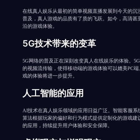
在线真人娱乐从最初的简单视频直播发展到今天的沉
普及，真人游戏的品质有了质的飞跃。如今，高清甚至
沿的游戏体验。
5G技术带来的变革
5G网络的普及正在深刻改变真人在线娱乐的体验。
的视频流传输，使得移动端的游戏体验可以媲美PC端
戏的体验将进一步提升。
人工智能的应用
AI技术在真人娱乐领域的应用日益广泛。智能客服系
算法根据玩家的偏好和行为模式提供定制化的游戏建议
的应用，持续提升用户体验和安全保障。