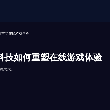
8868体育首页
8868体育产品
选择8868体育
8868体育
8868体育
8868全站
何重塑在线游戏体验
科技如何重塑在线游戏体验
乐的未来。