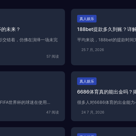
真人娱乐
杯的未来？
188bet提款多久到账？
影交错着，仿佛在演绎一场未完
平均来说，188bet的提款时间
25 7 月, 2026
57 阅读
真人娱乐
6686体育真的能出金吗？
FIFA世界杯的球迷在使用…
很多人对6686体育的出金能力
47 阅读
24 7 月, 2026