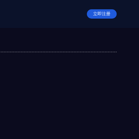
下载
8868体育动态
8868体育故事
立即注册
APP下载
足球
APP下载
篮球
电竞
真人娱乐
棋牌游戏